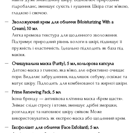
гідробаланс, зменшує сухість і лущення. Шкіра стає м’якою,
гладкою і сяючою.
Зволожуючий крем для обличчя (Moisturizing With a
Cream), 10 мл
Легка кремова текстура для щоденного зволоження.
Підтримує природний рівень вологи в шкірі, підвищує її
пружність і еластичність. Ідеально підходить як база під
макіяж.
Очищувальна маска (Purity), 5 мл, кольорова капсула
Детокс-маска з глиною, яка м’яко, але ефективно очищає
пори. Видаляє забруднення, надлишок себуму, освіжає та
матує шкіру. Підходить для комбінованої та жирної шкіри.
Prime Renewing Pack, 5 мл
Ікона бренду — антивікова клітинна маска «Крем щастя».
Знімає сліди стресу і втоми, зменшує дрібні зморшки,
розгладжує та наповнює шкіру сяйвом. Може
використовуватись як експрес-маска або щоденний крем.
Ексфоліант для обличчя (Face Exfoliant), 5 мл