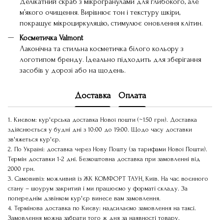
Делікатний скраб з мікрогранулами для глибокого, але
м’якого очищення. Вирівнює тон і текстуру шкіри,
покращує мікроциркуляцію, стимулює оновлення клітин.
Косметичка Valmont
Лаконічна та стильна косметичка білого кольору з
логотипом бренду. Ідеально підходить для зберігання
засобів у дорозі або на щодень.
Доставка
Оплата
1. Києвом: кур'єрська доставка Нової пошти (~150 грн). Доставка
здійснюється у будні дні з 10:00 до 19:00. Щодо часу доставки
зв'яжеться кур'єр.
2. По Україні: доставка через Нову Пошту (за тарифами Нової Пошти).
Термін доставки 1-2 дні. Безкоштовна доставка при замовленні від
2000 грн.
3. Самовивіз: можливий із ЖК КОМФОРТ ТАУН, Київ. На час воєнного
стану – шоурум закритий і ми працюємо у форматі складу. За
попереднім дзвінком кур'єр винесе вам замовлення.
4. Термінова доставка по Києву: надсилаємо замовлення на таксі.
Замовлення можна забрати того ж дня за наявності товару.