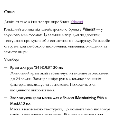
Опис
Дивіться також інші товари виробника
Valmont
Розкішний догляд від швейцарського бренду
Valmont
— у
зручному міні-форматі. Ідеальний набір для подорожей,
тестування продуктів або естетичного подарунку. Усі засоби
створені для глибокого зволоження, живлення, очищення та
захисту шкіри.
У наборі:
Крем для рук "24 HOUR", 30 мл
Живильний крем, який забезпечує інтенсивне зволоження
до 24 годин. Захищає шкіру рук від впливу зовнішніх
факторів, пом’якшує та заспокоює. Підходить для
щоденного використання.
Зволожуюча крем-маска для обличчя (Moisturizing With a
Mask), 10 мл
Маска з насиченою текстурою, що моментально зволожує
навіть дуже зневоднену шкіру. Відновлює природний