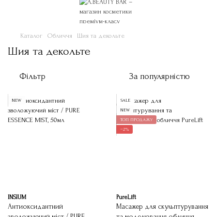
Каталог
Обличчя
Шия та декольте
Шия та декольте
Фільтр
За популярністю
NEW
SALE
NEW
ТОП ПРОДАЖУ
−2%
INSIUM
PureLift
Антиоксидантний
Масажер для скульптурування
зволожуючий міст / PURE
та моделювання обличчя