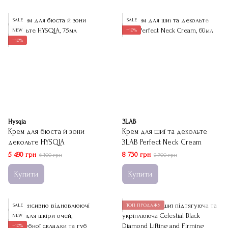
SALE
SALE
NEW
−10%
−10%
Hysqia
3LAB
Крем для бюста й зони
Крем для шиї та декольте
декольте HYSQIA
3LAB Perfect Neck Cream
5 490 грн
8 730 грн
6 100 грн
9 700 грн
Купити
Купити
SALE
ТОП ПРОДАЖУ
NEW
−10%