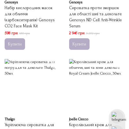
Genosys
Genosys
Набір кислородних масок
Сироватка проти зморшок
для обличчя
для області шиї та декольте
(карбокситерапія) Genosys
Genosys ND Cell Anti-Wrinkle
CO2 Face Mask Kit
Serum
598 грн
2 946 грн
650 грн
3 202 грн
Купити
Купити
Thalgo
Joelle Ciocco
Укріплююча сироватка для
Королівський крем для