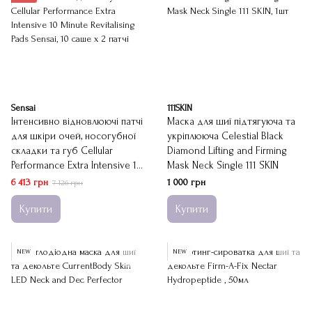
Sensai
111SKIN
Інтенсивно відновлюючі патчі
Маска для шиї підтягуюча та
для шкіри очей, носогубної
укріплююча Celestial Black
складки та губ Cellular
Diamond Lifting and Firming
Performance Extra Intensive 10
Mask Neck Single 111 SKIN
Minute Revitalising Pads Sensai
6 413 грн
1 000 грн
7 126 грн
Купити
Купити
NEW
NEW