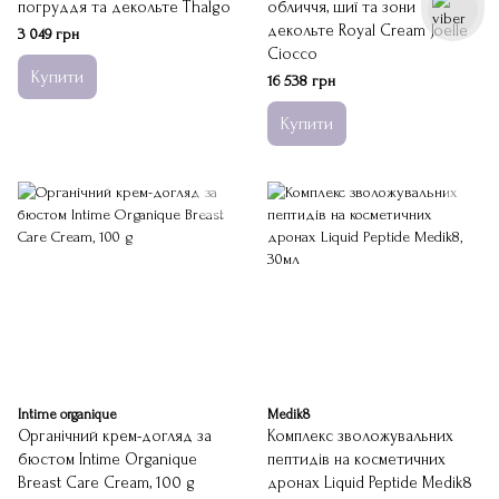
погруддя та декольте Thalgo
обличчя, шиї та зони
декольте Royal Cream Joеlle
3 049 грн
Ciocco
Купити
16 538 грн
Купити
Intime organique
Medik8
Органічний крем-догляд за
Комплекс зволожувальних
бюстом Intime Organique
пептидів на косметичних
Breast Care Cream, 100 g
дронах Liquid Peptide Medik8