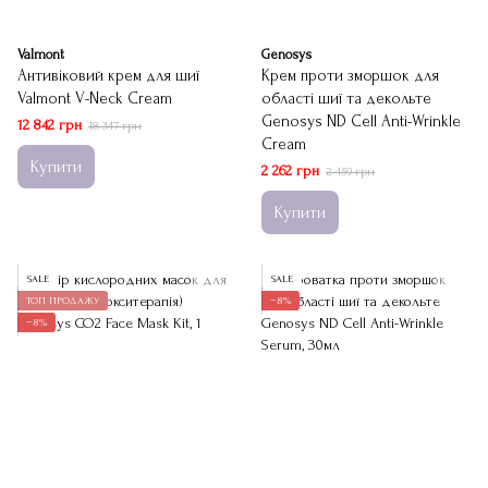
Valmont
Genosys
Антивіковий крем для шиї
Крем проти зморшок для
Valmont V-Neck Cream
області шиї та декольте
Genosys ND Cell Anti-Wrinkle
12 842 грн
18 347 грн
Cream
Купити
2 262 грн
2 459 грн
Купити
SALE
SALE
ТОП ПРОДАЖУ
−8%
−8%