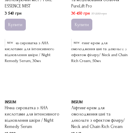
ESSENCE MIST
PureLift Pro
3 540 грн
36 450 грн
37 200 грн
Купити
Купити
NEW
NEW
INSIUM
INSIUM
Нічна сироватка з AHA
Ліфтинг-крем для
кислотами для інтенсивного
омолодження шиї та
відновлення шкіри / Night
декольте з ефектом філеру/
Remedy Serum
Neck and Chain Rich Cream