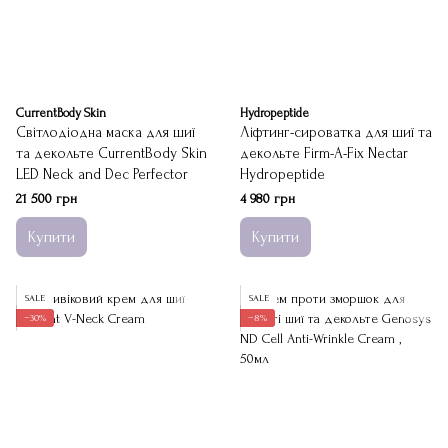
CurrentBody Skin
Hydropeptide
Світлодіодна маска для шиї
Ліфтинг-сироватка для шиї та
та декольте CurrentBody Skin
декольте Firm-A-Fix Nectar
LED Neck and Dec Perfector
Hydropeptide
21 500 грн
4 980 грн
Купити
Купити
SALE
SALE
−30%
−8%