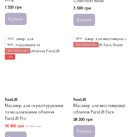
Collection Relax
1 320 грн
3 500 грн
Купити
Купити
SALE
NEW
NEW
ТОП ПРОДАЖУ
ТОП ПРОДАЖУ
−2%
PureLift
PureLift
Масажер для скульптурування
Масажер для міостимуляції
та моделювання обличчя
обличчя PureLift Face
PureLift Pro
28 200 грн
36 450 грн
37 200 грн
Купити