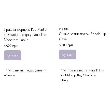
Іграшка-сюрприз Pop Mart з
RHODE
Силіконовий чохол Rhode Lip
колекційною фігуркою The
Case
Monsters Labubu
3 200 грн
4 900 грн
Купити
Купити
NEW
NEW