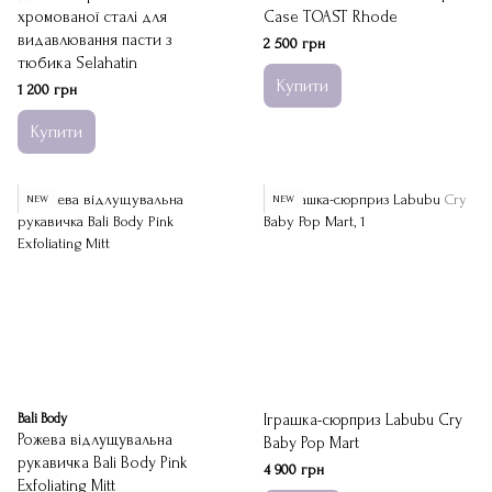
хромованої сталі для
Case TOAST Rhode
видавлювання пасти з
2 500 грн
тюбика Selahatin
Купити
1 200 грн
Купити
NEW
NEW
Bali Body
Іграшка-сюрприз Labubu Cry
Рожева відлущувальна
Baby Pop Mart
рукавичка Bali Body Pink
4 900 грн
Exfoliating Mitt