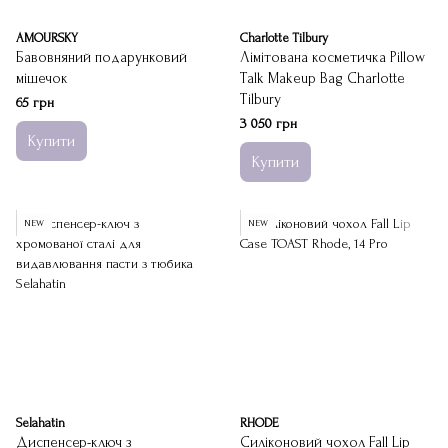
AMOURSKY
Charlotte Tilbury
Бавовняний подарунковий
Лімітована косметичка Pillow
мішечок
Talk Makeup Bag Charlotte
Tilbury
65 грн
3 050 грн
Купити
Купити
NEW
NEW
Selahatin
RHODE
Диспенсер-ключ з
Силіконовий чохол Fall Lip