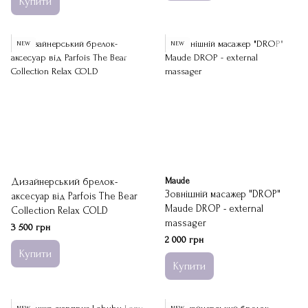
Купити
NEW
NEW
Дизайнерський брелок-
Maude
Зовнішній масажер "DROP"
аксесуар від Parfois The Bear
Maude DROP - external
Collection Relax COLD
massager
3 500 грн
2 000 грн
Купити
Купити
NEW
NEW