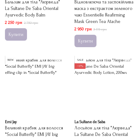
Бальзам для тіла "Аюрведа"
Відновлююча та заспокійлива
La Sultane De Saba Oriental
маска з екстрактом зеленого
Ayurvedic Body Balm
чаю Essentielle Reafirming
Mask Green Tea Atache
2 250 грн
2 750 грн
2 950 грн
3 175 грн
Купити
Купити
NEW
SALE
−17%
Emi Jay
La Sultane de Saba
Великий крабик для волосся
Лосьйон для тіла "Аюрведа"
"Social Butterfly" EMI JAY big
La Sultane De Saba Oriental