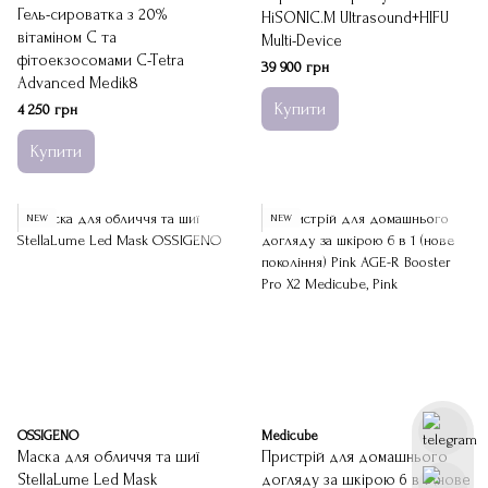
Гель-сироватка з 20%
HiSONIC.M Ultrasound+HIFU
вітаміном С та
Multi-Device
фітоекзосомами C-Tetra
39 900 грн
Advanced Medik8
Купити
4 250 грн
Купити
NEW
NEW
OSSIGENO
Medicube
Маска для обличчя та шиї
Пристрій для домашнього
StellaLume Led Mask
догляду за шкірою 6 в 1 (нове