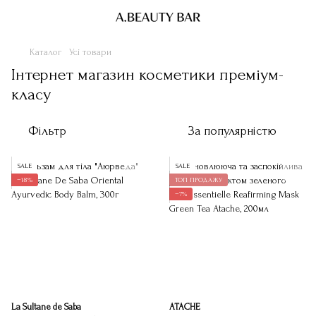
Каталог
Усі товари
Інтернет магазин косметики преміум-
класу
Фільтр
За популярністю
SALE
SALE
−18%
ТОП ПРОДАЖУ
−7%
La Sultane de Saba
ATACHE