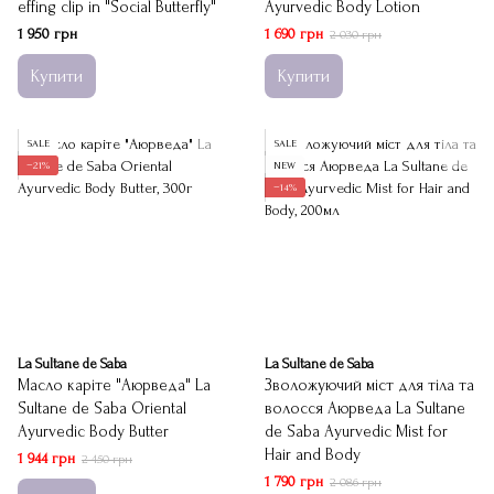
effing clip in "Social Butterfly"
Ayurvedic Body Lotion
1 950 грн
1 690 грн
2 030 грн
Купити
Купити
SALE
SALE
−21%
NEW
−14%
La Sultane de Saba
La Sultane de Saba
Масло каріте "Аюрведа" La
Зволожуючий міст для тіла та
Sultane de Saba Oriental
волосся Аюрведа La Sultane
Ayurvedic Body Butter
de Saba Ayurvedic Mist for
Hair and Body
1 944 грн
2 450 грн
1 790 грн
2 086 грн