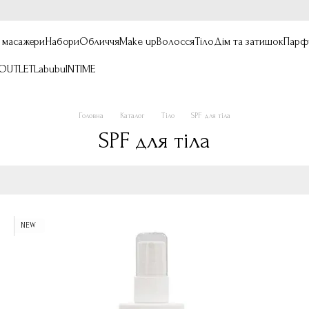
, масажери
Набори
Обличчя
Make up
Волосся
Тіло
Дім та затишок
Парф
OUTLET
Labubu
INTIME
Головна
Каталог
Тіло
SPF для тіла
SPF для тіла
NEW