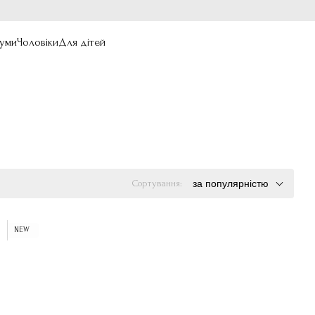
уми
Чоловіки
Для дітей
Сортування:
за популярністю
NEW