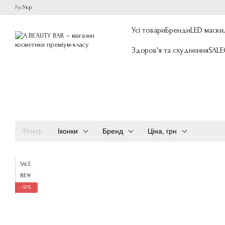
Перейти до основного контенту
Рус
Укр
Усі товари
Бренди
LED маски
Здоров'я та схуднення
SALE
Фільтр
Іконки
Бренд
Ціна, грн
SALE
NEW
−10%