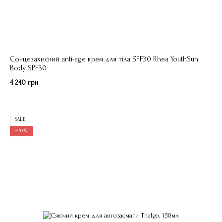
Сонцезахисний anti-age крем для тіла SPF30 Rhea YouthSun
Body SPF30
4 240 грн
SALE
−20%