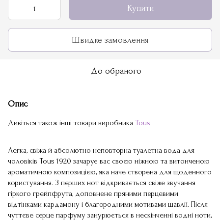
Купити
Швидке замовлення
До обраного
Опис
Дивіться також інші товари виробника
Tous
Легка, свіжа й абсолютно неповторна туалетна вода для
чоловіків Tous 1920 зачарує вас своєю ніжною та витонченою
ароматичною композицією, яка наче створена для щоденного
користування. З перших нот відкривається свіже звучання
гіркого грейпфрута, доповнене пряними перцевими
відтінками кардамону і благородними мотивами шавлії. Після
чуттєве серце парфуму занурюється в нескінченні водні ноти,