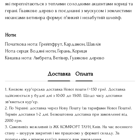
які переплітаються з теплими солодкими акцентами кориці та
герані. Гваякове дерево в поєднанні з мускусом і землистими
нюансами ветивера формує п'янкий і незабутній шлейф.
Ноти
:
Початкова нота: Грейпфрут, Кардамон, Шавлія
Нота серця: Водяні ноти, Герань, Кориця
Кінцева нота: Амбрета, Ветівер, Гуаякове дерево
Доставка
Оплата
1. Києвом: кур'єрська доставка Нової пошти (~150 грн). Доставка
здійснюється у будні дні з 10:00 до 19:00. Щодо часу доставки
зв'яжеться кур'єр.
2. По Україні: доставка через Нову Пошту (за тарифами Нової Пошти).
Термін доставки 1-2 дні. Безкоштовна доставка при замовленні від
2000 грн.
3. Самовивіз: можливий із ЖК КОМФОРТ ТАУН, Київ. На час воєнного
стану – шоурум закритий і ми працюємо у форматі складу. За
попереднім дзвінком кур'єр винесе вам замовлення.