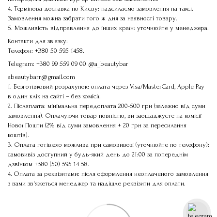
4. Термінова доставка по Києву: надсилаємо замовлення на таксі.
Замовлення можна забрати того ж дня за наявності товару.
5. Можливість відправлення до інших країн: уточнюйте у менеджера.
Контакти для зв'язку:
Телефон:
+380 50 595 1458
.
Telegram:
+380 99 559 09 00
@a_beautybar
abeautybarr@gmail.com
1. Безготівковий розрахунок: оплата через Visa/MasterCard, Apple Pay
в один клік на сайті – без комісії.
2. Післяплата: мінімальна передоплата 200-500 грн (залежно від суми
замовлення). Оплачуючи товар повністю, ви заощаджуєте на комісії
Нової Пошти (2% від суми замовлення + 20 грн за пересилання
коштів).
3. Оплата готівкою можлива при самовивозі (уточнюйте по телефону):
самовивіз доступний у будь-який день до 21:00 за попереднім
дзвінком
+380 (50) 595 14 58
.
4. Оплата за реквізитами: після оформлення неоплаченого замовлення
з вами зв'яжеться менеджер та надішле реквізити для оплати.