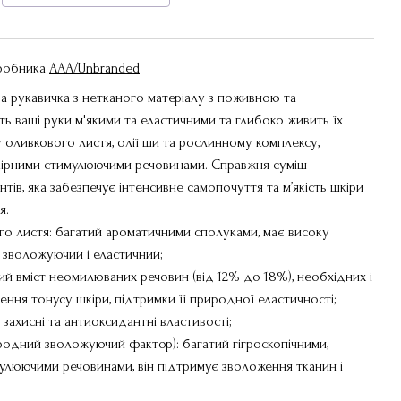
иробника
AAA/Unbranded
рукавичка з нетканого матеріалу з поживною та
ь ваші руки м'якими та еластичними та глибоко живить їх
 оливкового листя, олії ши та рослинному комплексу,
ірними стимулюючими речовинами. Справжня суміш
тів, яка забезпечує інтенсивне самопочуття та м’якість шкіри
я.
го листя: багатий ароматичними сполуками, має високу
 зволожуючий і еластичний;
ий вміст неомилюваних речовин (від 12% до 18%), необхідних і
ння тонусу шкіри, підтримки її природної еластичності;
 захисні та антиоксидантні властивості;
одний зволожуючий фактор): багатий гігроскопічними,
люючими речовинами, він підтримує зволоження тканин і