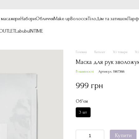
, масажери
Набори
Обличчя
Make up
Волосся
Тіло
Дім та затишок
Парф
OUTLET
Labubu
INTIME
Головна
Каталог
Усі товари
Ус
Маска для рук зволожу
В наявності
Артикул: 1987388
999 грн
Об'єм
3 шт
Купити