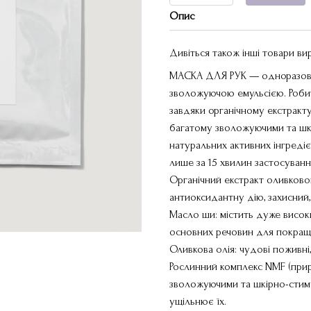
Опис
Дивіться також інші товари в
МАСКА ДЛЯ РУК — одноразова 
зволожуючою емульсією. Робит
завдяки органічному екстракту
багатому зволожуючими та шк
натуральних активних інгредієн
лише за 15 хвилин застосуванн
Органічний екстракт оливково
антиоксидантну дію, захисний,
Масло ши: містить дуже висок
основних речовин для покраще
Оливкова олія: чудові поживні,
Рослинний комплекс NMF (прир
зволожуючими та шкірно-стиму
ущільнює їх.