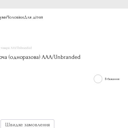
уми
Чоловіки
Для дітей
і товари ААА/Unbranded
юча (одноразова) ААА/Unbranded
В бажання
Швидке замовлення