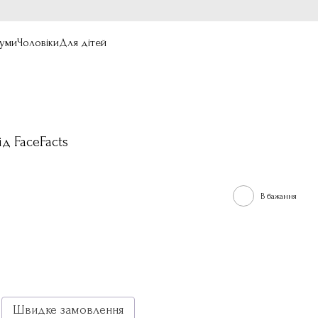
уми
Чоловіки
Для дітей
д FaceFacts
В бажання
Швидке замовлення