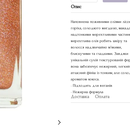
Опис
Наповнена поживними оліями лісо
горіха, солодкого мигдалю, макада
надтонкими мерехтливими частинк
мерехтлива олія робить шкіру та
волосся надзвичайно м’якими,
блискучими та гладкими. Завдяки
унікальній сухій текстурованій фо
вона забезпечує нежирний, легкий
атласний фініш із тонким, але сол
ароматом кокоса.
• Підходить для веганів
• Нежирна формула
Доставка
Оплата