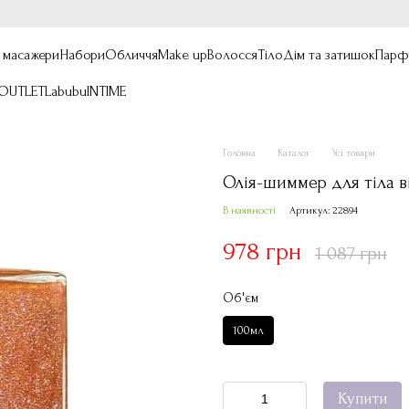
, масажери
Набори
Обличчя
Make up
Волосся
Тіло
Дім та затишок
Парф
OUTLET
Labubu
INTIME
Головна
Каталог
Усі товари
Олія-шиммер для тіла ві
В наявності
Артикул: 22894
978 грн
1 087 грн
Об'єм
100мл
Купити