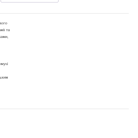
вого
мії та
ами,
рмулі
одким