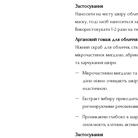
Застосування
Наносити на чисту шкіру облич
маску, тоді засіб наноситься 
Використовувати 1-2 рази на т
Аргановий гомаж для обличчя 
Ніжний cкраб для обличчя, ство
мікрочастинок мигдалю, абрик
та харчування шкіри.
Мікрочастинки мигдалю та
дією ніжно очищають шкіру
еластичною.
Екстракт імбиру приводить
регенеруючими речовинами 
Проникаючи глибоко в шари 
оновлюють клітини, активн
Застосування