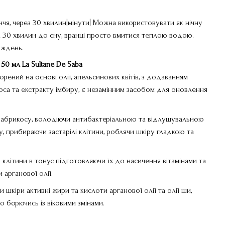
чя, через 30 хвилин|мінути| Можна використовувати як нічну
за 30 хвилин до сну, вранці просто вмитися теплою водою.
иждень.
50 мл La Sultane De Saba
рений на основі олії, апельсинових квітів, з додаванням
оса та екстракту імбиру, є незамінним засобом для оновлення
 абрикосу, володіючи антибактеріальною та відлущувальною
, прибираючи застарілі клітини, роблячи шкіру гладкою та
 клітини в тонус підготовляючи їх до насичення вітамінами та
арганової олії.
шкіри активні жири та кислоти арганової олії та олії ши,
о борючись із віковими змінами.