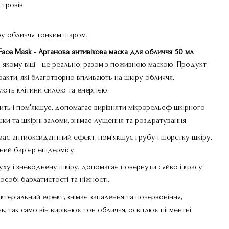
тровів.
ру обличчя тонким шаром.
 Face Mask - Арганова антивікова маска для обличчя 50 мл
-якому віці - це реально, разом з поживною маскою. Продукт
тракти, які благотворно впливають на шкіру обличчя,
ють клітини силою та енергією.
ить і пом'якшує, допомагає вирівняти мікрорельєф шкірного
ки та шкірні заломи, знімає лущення та роздратування.
ає антиоксидантний ефект, пом'якшує грубу і шорстку шкіру,
ий бар'єр епідермісу.
ху і зневоднену шкіру, допомагає повернути сяйво і красу
є особі бархатистості та ніжності.
ктеріальний ефект, знімає запалення та почервоніння,
, так само він вирівнює тон обличчя, освітлює пігментні