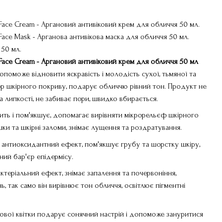
g Face Cream - Аргановий антивіковий крем для обличчя 50 мл.
 Face Mask - Арганова антивікова маска для обличчя 50 мл.
50 мл.
g Face Cream - Аргановий антивіковий крем для обличчя 50 мл
поможе відновити яскравість і молодість сухої, тьмяної та
гор шкірного покриву, подарує обличчю рівний тон. Продукт не
а липкості, не забиває пори, швидко вбирається.
ить і пом'якшує, допомагає вирівняти мікрорельєф шкірного
ки та шкірні заломи, знімає лущення та роздратування.
антиоксидантний ефект, пом'якшує грубу та шорстку шкіру,
ий бар'єр епідермісу.
ктеріальний ефект, знімає запалення та почервоніння,
, так само він вирівнює тон обличчя, освітлює пігментні
вої квітки подарує сонячний настрій і допоможе зануритися