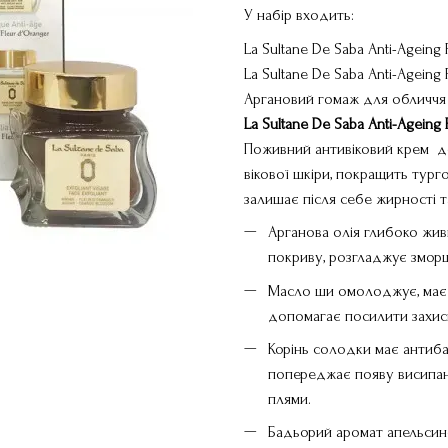
У набір входить:
La Sultane De Saba Anti-Agein
La Sultane De Saba Anti-Ageing
Аргановий гомаж для обличчя 
La Sultane De Saba Anti-Agein
Поживний антивіковий крем до
вікової шкіри, покращить тур
залишає після себе жирності т
Арганова олія глибоко жив
покриву, розгладжує зморш
Масло ши омолоджує, має 
допомагає посилити захисн
Корінь солодки має антиба
попереджає появу висипань
плями.
Бадьорий аромат апельсино