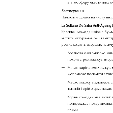
в атмосферу екзотичних ос
Застосування
Наносити щодня на чисту шкі
La Sultane De Saba Anti-Ageing
Красива і молода шкіра в будь
містить натуральні олії та екс
розгладжують зморшки, насичу
Арганова олія глибоко жив
покриву, розгладжує зморш
Масло каріте омолоджує, м
допомагає посилити захисн
Масло кокосу відновлює су
тьмяній і сірій дермі, нада
Корінь солодки має антиба
попереджає появу висипань
плями.