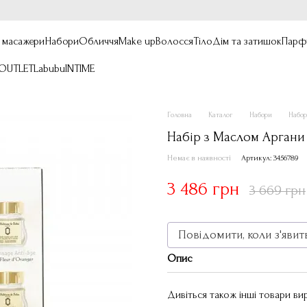
, масажери
Набори
Обличчя
Make up
Волосся
Тіло
Дім та затишок
Парф
OUTLET
Labubu
INTIME
Головна
Каталог
Набори
Набор
Набір з Маслом Аргани L
Немає в наявності
Артикул: 3456789
3 486 грн
3 669 грн
Повідомити, коли з'явит
Опис
Дивіться також інші товари в