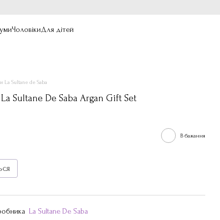
уми
Чоловіки
Для дітей
и La Sultane de Saba
a Sultane De Saba Argan Gift Set
В бажання
ься
иробника
La Sultane De Saba