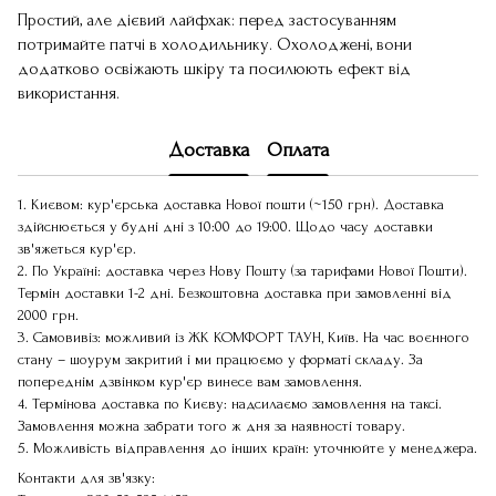
Простий, але дієвий лайфхак: перед застосуванням
потримайте патчі в холодильнику. Охолоджені, вони
додатково освіжають шкіру та посилюють ефект від
використання.
Доставка
Оплата
1. Києвом: кур'єрська доставка Нової пошти (~150 грн). Доставка
здійснюється у будні дні з 10:00 до 19:00. Щодо часу доставки
зв'яжеться кур'єр.
2. По Україні: доставка через Нову Пошту (за тарифами Нової Пошти).
Термін доставки 1-2 дні. Безкоштовна доставка при замовленні від
2000 грн.
3. Самовивіз: можливий із ЖК КОМФОРТ ТАУН, Київ. На час воєнного
стану – шоурум закритий і ми працюємо у форматі складу. За
попереднім дзвінком кур'єр винесе вам замовлення.
4. Термінова доставка по Києву: надсилаємо замовлення на таксі.
Замовлення можна забрати того ж дня за наявності товару.
5. Можливість відправлення до інших країн: уточнюйте у менеджера.
Контакти для зв'язку: