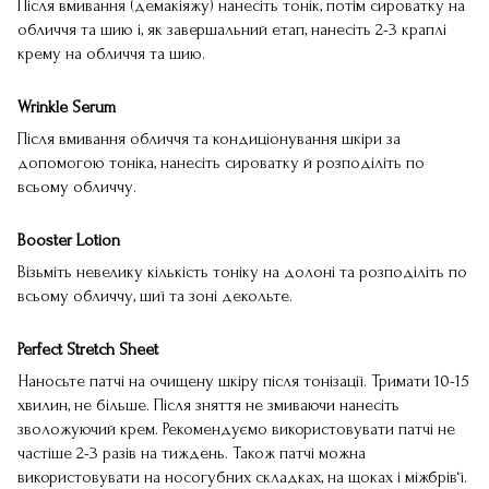
Після вмивання (демакіяжу) нанесіть тонік, потім сироватку на
обличчя та шию і, як завершальний етап, нанесіть 2-3 краплі
крему на обличчя та шию.
Wrinkle Serum
Після вмивання обличчя та кондиціонування шкіри за
допомогою тоніка, нанесіть сироватку й розподіліть по
всьому обличчу.
Booster Lotion
Візьміть невелику кількість тоніку на долоні та розподіліть по
всьому обличчу, шиї та зоні декольте.
Perfect Stretch Sheet
Наносьте патчі на очищену шкіру після тонізації. Тримати 10-15
хвилин, не більше. Після зняття не змиваючи нанесіть
зволожуючий крем. Рекомендуємо використовувати патчі не
частіше 2-3 разів на тиждень. Також патчі можна
використовувати на носогубних складках, на щоках і міжбрів‘ї.