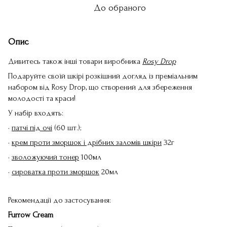
До обраного
Опис
Дивитесь також інші товари виробника
Rosy Drop
Подаруйте своїй шкірі розкішний догляд із преміальним
набором від Rosy Drop, що створений для збереження
молодості та краси!
У набір входять:
•
патчі під очі
(60 шт.);
•
крем проти зморшок і дрібних заломів шкіри
32г
•
зволожуючий тонер
100мл
•
сироватка проти зморшок
20мл
Рекомендації до застосування:
Furrow Cream