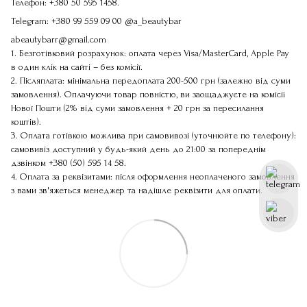
Телефон:
+380 50 595 1458
.
Telegram:
+380 99 559 09 00
@a_beautybar
abeautybarr@gmail.com
1. Безготівковий розрахунок: оплата через Visa/MasterCard, Apple Pay
в один клік на сайті – без комісії.
2. Післяплата: мінімальна передоплата 200-500 грн (залежно від суми
замовлення). Оплачуючи товар повністю, ви заощаджуєте на комісії
Нової Пошти (2% від суми замовлення + 20 грн за пересилання
коштів).
3. Оплата готівкою можлива при самовивозі (уточнюйте по телефону):
самовивіз доступний у будь-який день до 21:00 за попереднім
дзвінком
+380 (50) 595 14 58
.
4. Оплата за реквізитами: після оформлення неоплаченого замовлення
з вами зв'яжеться менеджер та надішле реквізити для оплати.