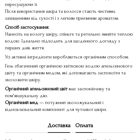
пересушуючи її.
Після використання шкіра та волосся стають чистими,
захищеними від сухості і з легким приємним ароматом.
Спосіб застосування:
Нанесіть на вологу шкіру, спіньте та ретельно змийте теплою
водою. Ідеально підходить для щоденного догляду з
перших днів життя.
Усі активні інгредієнти виробляються органічним способом.
Гель збагачений органічною квітковою водою апельсинового
цвіту та органічним медом, які допомагають заспокоїти та
зволожити шкіру.
Органічний апельсиновий цвіт
має заспокійливу та
пом'якшувальну дію.
Органічний мед
— потужний зволожувальний і
відновлювальний компонент для чутливої шкіри.
Доставка
Оплата