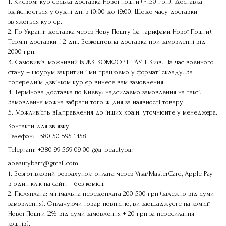
1. Києвом: кур'єрська доставка Нової пошти (~150 грн). Доставка
здійснюється у будні дні з 10:00 до 19:00. Щодо часу доставки
зв'яжеться кур'єр.
2. По Україні: доставка через Нову Пошту (за тарифами Нової Пошти).
Термін доставки 1-2 дні. Безкоштовна доставка при замовленні від
2000 грн.
3. Самовивіз: можливий із ЖК КОМФОРТ ТАУН, Київ. На час воєнного
стану – шоурум закритий і ми працюємо у форматі складу. За
попереднім дзвінком кур'єр винесе вам замовлення.
4. Термінова доставка по Києву: надсилаємо замовлення на таксі.
Замовлення можна забрати того ж дня за наявності товару.
5. Можливість відправлення до інших країн: уточнюйте у менеджера.
Контакти для зв'язку:
Телефон:
+380 50 595 1458
.
Telegram:
+380 99 559 09 00
@a_beautybar
abeautybarr@gmail.com
1. Безготівковий розрахунок: оплата через Visa/MasterCard, Apple Pay
в один клік на сайті – без комісії.
2. Післяплата: мінімальна передоплата 200-500 грн (залежно від суми
замовлення). Оплачуючи товар повністю, ви заощаджуєте на комісії
Нової Пошти (2% від суми замовлення + 20 грн за пересилання
коштів).