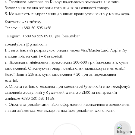
4. Термінова доставка по Києву: надсилаємо замовлення на таксі.
Замовлення можна забрати того ж дня за наявності товару.
5. Можливість відправлення до інших країн: уточнюйте у менеджера.
Контакти для зв'язку:
Телефон:
+380 50 595 1458
.
Telegram:
+380 99 559 09 00
@a_beautybar
abeautybarr@gmail.com
1. Безготівковий розрахунок: оплата через Visa/MasterCard, Apple Pay
в один клік на сайті – без комісії.
2. Післяплата: мінімальна передоплата 200-500 грн (залежно від суми
замовлення). Оплачуючи товар повністю, ви заощаджуєте на комісії
Нової Пошти (2% від суми замовлення + 20 грн за пересилання
коштів).
3. Оплата готівкою можлива при самовивозі (уточнюйте по телефону):
самовивіз доступний у будь-який день до 21:00 за попереднім
дзвінком
+380 (50) 595 14 58
.
4. Оплата за реквізитами: після оформлення неоплаченого замовлення
з вами зв'яжеться менеджер та надішле реквізити для оплати.