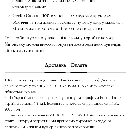
перших днів життя. Ідеальний для купання
новонароджених.
Gentle Cream
– 100 мл
: цей зволожуючий крем для
обличчя та тіла живить і захищає чутливу шкіру малюків і
дітей, схильну до сухості та легких подразнень.
Усі засоби акуратно упаковані в стильну коробку кольорів
Minois, яку можна використовувати для зберігання сувенірів
або маленьких речей!
Доставка
Оплата
1. Києвом: кур'єрська доставка Нової пошти (~150 грн). Доставка
здійснюється у будні дні з 10:00 до 19:00. Щодо часу доставки
зв'яжеться кур'єр.
2. По Україні: доставка через Нову Пошту (за тарифами Нової Пошти).
Термін доставки 1-2 дні. Безкоштовна доставка при замовленні від
2000 грн.
3. Самовивіз: можливий із ЖК КОМФОРТ ТАУН, Київ. На час воєнного
стану – шоурум закритий і ми працюємо у форматі складу. За
попереднім дзвінком кур'єр винесе вам замовлення.