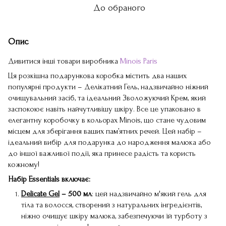
До обраного
Опис
Дивитися інші товари виробника
Minois Paris
Ця розкішна подарункова коробка містить два наших
популярні продукти – Делікатний Гель, надзвичайно ніжний
очищувальний засіб, та ідеальний Зволожуючий Крем, який
заспокоює навіть найчутливішу шкіру. Все це упаковано в
елегантну коробочку в кольорах Minois, що стане чудовим
місцем для зберігання ваших пам’ятних речей. Цей набір –
ідеальний вибір для подарунка до народження малюка або
до іншої важливої події, яка принесе радість та користь
кожному!
Набір Essentials включає:
Delicate Gel
– 500 мл
: цей надзвичайно м'який гель для
тіла та волосся, створений з натуральних інгредієнтів,
ніжно очищує шкіру малюка, забезпечуючи їй турботу з