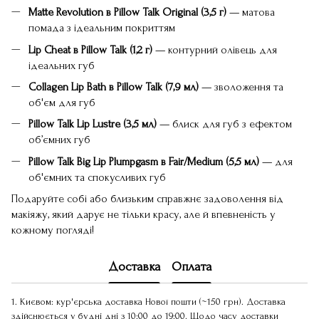
Matte Revolution в Pillow Talk Original (3,5 г)
— матова
помада з ідеальним покриттям
Lip Cheat в Pillow Talk (1,2 г)
— контурний олівець для
ідеальних губ
Collagen Lip Bath в Pillow Talk (7,9 мл)
— зволоження та
об'єм для губ
Pillow Talk Lip Lustre (3,5 мл)
— блиск для губ з ефектом
об’ємних губ
Pillow Talk Big Lip Plumpgasm в Fair/Medium (5,5 мл)
— для
об'ємних та спокусливих губ
Подаруйте собі або близьким справжнє задоволення від
макіяжу, який дарує не тільки красу, але й впевненість у
кожному погляді!
Доставка
Оплата
1. Києвом: кур'єрська доставка Нової пошти (~150 грн). Доставка
здійснюється у будні дні з 10:00 до 19:00. Щодо часу доставки