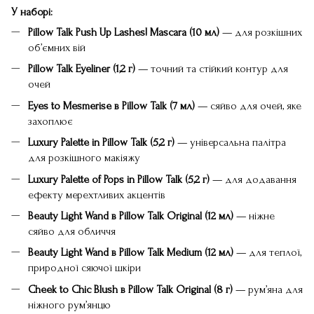
У наборі:
Pillow Talk Push Up Lashes! Mascara (10 мл)
— для розкішних
об’ємних вій
Pillow Talk Eyeliner (1,2 г)
— точний та стійкий контур для
очей
Eyes to Mesmerise в Pillow Talk (7 мл)
— сяйво для очей, яке
захоплює
Luxury Palette in Pillow Talk (5,2 г)
— універсальна палітра
для розкішного макіяжу
Luxury Palette of Pops in Pillow Talk (5,2 г)
— для додавання
ефекту мерехтливих акцентів
Beauty Light Wand в Pillow Talk Original (12 мл)
— ніжне
сяйво для обличчя
Beauty Light Wand в Pillow Talk Medium (12 мл)
— для теплої,
природної сяючої шкіри
Cheek to Chic Blush в Pillow Talk Original (8 г)
— рум’яна для
ніжного рум’янцю