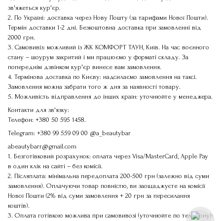
зв'яжеться кур'єр.
2. По Україні: доставка через Нову Пошту (за тарифами Нової Пошти).
Термін доставки 1-2 дні. Безкоштовна доставка при замовленні від
2000 грн.
3. Самовивіз: можливий із ЖК КОМФОРТ ТАУН, Київ. На час воєнного
стану – шоурум закритий і ми працюємо у форматі складу. За
попереднім дзвінком кур'єр винесе вам замовлення.
4. Термінова доставка по Києву: надсилаємо замовлення на таксі.
Замовлення можна забрати того ж дня за наявності товару.
5. Можливість відправлення до інших країн: уточнюйте у менеджера.
Контакти для зв'язку:
Телефон:
+380 50 595 1458
.
Telegram:
+380 99 559 09 00
@a_beautybar
abeautybarr@gmail.com
1. Безготівковий розрахунок: оплата через Visa/MasterCard, Apple Pay
в один клік на сайті – без комісії.
2. Післяплата: мінімальна передоплата 200-500 грн (залежно від суми
замовлення). Оплачуючи товар повністю, ви заощаджуєте на комісії
Нової Пошти (2% від суми замовлення + 20 грн за пересилання
коштів).
3. Оплата готівкою можлива при самовивозі (уточнюйте по телефону):