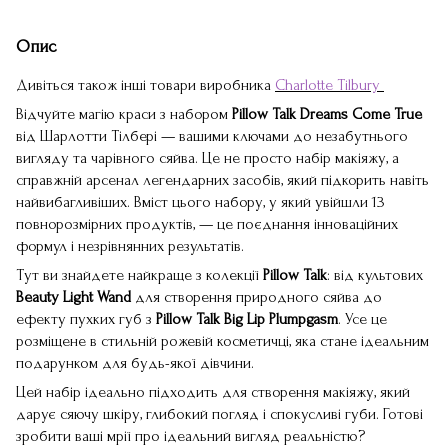
Опис
Дивіться також інші товари виробника
Charlotte Tilbury
Відчуйте магію краси з набором
Pillow Talk Dreams Come True
від Шарлотти Тілбері — вашими ключами до незабутнього
вигляду та чарівного сяйва. Це не просто набір макіяжу, а
справжній арсенал легендарних засобів, який підкорить навіть
найвибагливіших. Вміст цього набору, у який увійшли 13
повнорозмірних продуктів, — це поєднання інноваційних
формул і незрівнянних результатів.
Тут ви знайдете найкраще з колекції
Pillow Talk
: від культових
Beauty Light Wand
для створення природного сяйва до
ефекту пухких губ з
Pillow Talk Big Lip Plumpgasm
. Усе це
розміщене в стильній рожевій косметичці, яка стане ідеальним
подарунком для будь-якої дівчини.
Цей набір ідеально підходить для створення макіяжу, який
дарує сяючу шкіру, глибокий погляд і спокусливі губи. Готові
зробити ваші мрії про ідеальний вигляд реальністю?