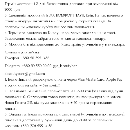
Термін доставки 1-2 дні. Безкоштовна доставка при замовленні від
2000 грн.
3. Самовивіз: можливий із ЖК КОМФОРТ ТАУН, Київ. На час воєнного
стану – шоурум закритий і ми працюємо у форматі складу. За
попереднім дзвінком кур'єр винесе вам замовлення.
4. Термінова доставка по Києву: надсилаємо замовлення на таксі.
Замовлення можна забрати того ж дня за наявності товару.
5. Можливість відправлення до інших країн: уточнюйте у менеджера.
Контакти для зв'язку:
Телефон:
+380 50 595 1458
.
Telegram:
+380 99 559 09 00
@a_beautybar
abeautybarr@gmail.com
1. Безготівковий розрахунок: оплата через Visa/MasterCard, Apple Pay
в один клік на сайті – без комісії.
2. Післяплата: мінімальна передоплата 200-500 грн (залежно від суми
замовлення). Оплачуючи товар повністю, ви заощаджуєте на комісії
Нової Пошти (2% від суми замовлення + 20 грн за пересилання
коштів).
3. Оплата готівкою можлива при самовивозі (уточнюйте по телефону):
самовивіз доступний у будь-який день до 21:00 за попереднім
дзвінком
+380 (50) 595 14 58
.