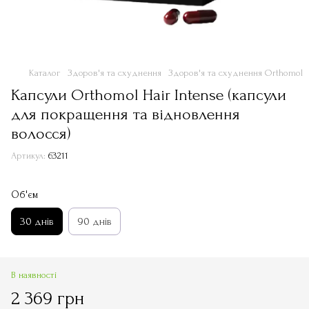
Каталог
Здоров'я та схуднення
Здоров'я та схуднення Orthomol
Капсули Orthomol Hair Intense (капсули
для покращення та відновлення
волосся)
Артикул:
63211
Об'єм
30 днів
90 днів
В наявності
2 369 грн