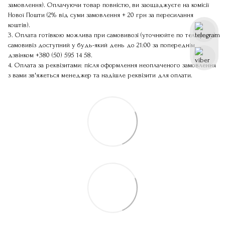
замовлення). Оплачуючи товар повністю, ви заощаджуєте на комісії
Нової Пошти (2% від суми замовлення + 20 грн за пересилання
коштів).
3. Оплата готівкою можлива при самовивозі (уточнюйте по телефону):
самовивіз доступний у будь-який день до 21:00 за попереднім
дзвінком
+380 (50) 595 14 58
.
4. Оплата за реквізитами: після оформлення неоплаченого замовлення
з вами зв'яжеться менеджер та надішле реквізити для оплати.