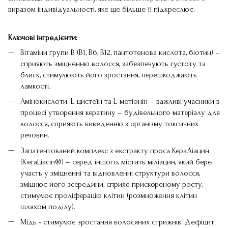
виразом індивідуальності, яке ще більше її підкреслює.
Ключові інгредієнти:
Вітаміни групи В (В1, В6, В12, пантотенова кислота, біотин) –
сприяють зміцненню волосся, забезпечують густоту та
блиск, стимулюють його зростання, перешкоджають
ламкості.
Амінокислоти: L-цистеїн та L-метіонін – важливі учасники в
процесі утворення кератину – будівельного матеріалу для
волосся, сприяють виведенню з організму токсичних
речовин.
Запатентований комплекс з екстракту проса КераЛіацин
(KeraLiacin®) – серед іншого, містить міліацин, який бере
участь у зміцненні та відновленні структури волосся,
зміцнює його зсередини, сприяє прискореному росту,
стимулює проліферацію клітин (розмноження клітин
шляхом поділу).
Мідь - стимулює зростання волосяних стрижнів. Дефіцит