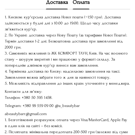
Доставка
Оплата
1. Києвом: кур'єрська доставка Нової пошти (~150 грн). Доставка
здійснюється у будні дні з 10:00 до 19:00. Щодо часу доставки
зв'яжеться кур'єр.
2. По Україні: доставка через Нову Пошту (за тарифами Нової Пошти).
Термін доставки 1-2 дні. Безкоштовна доставка при замовленні від
2000 грн.
3. Самовивіз: можливий із ЖК КОМФОРТ ТАУН, Київ. На час воєнного
стану – шоурум закритий і ми працюємо у форматі складу. За
попереднім дзвінком кур'єр винесе вам замовлення.
4. Термінова доставка по Києву: надсилаємо замовлення на таксі.
Замовлення можна забрати того ж дня за наявності товару.
5. Можливість відправлення до інших країн: уточнюйте у менеджера.
Контакти для зв'язку:
Телефон:
+380 50 595 1458
.
Telegram:
+380 99 559 09 00
@a_beautybar
abeautybarr@gmail.com
1. Безготівковий розрахунок: оплата через Visa/MasterCard, Apple Pay
в один клік на сайті – без комісії.
2. Післяплата: мінімальна передоплата 200-500 грн (залежно від суми