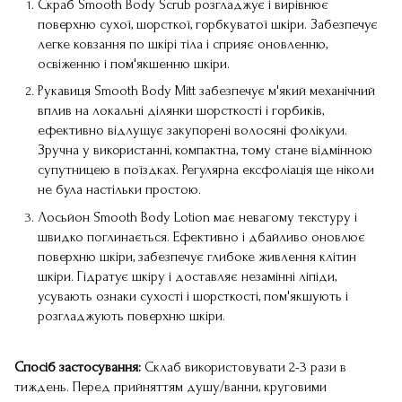
Скраб Smooth Body Scrub розгладжує і вирівнює
поверхню сухої, шорсткої, горбкуватої шкіри. Забезпечує
легке ковзання по шкірі тіла і сприяє оновленню,
освіженню і пом'якшенню шкіри.
Рукавиця Smooth Body Mitt забезпечує м'який механічний
вплив на локальні ділянки шорсткості і горбиків,
ефективно відлущує закупорені волосяні фолікули.
Зручна у використанні, компактна, тому стане відмінною
супутницею в поїздках. Регулярна ексфоліація ще ніколи
не була настільки простою.
Лосьйон Smooth Body Lotion має невагому текстуру і
швидко поглинається. Ефективно і дбайливо оновлює
поверхню шкіри, забезпечує глибоке живлення клітин
шкіри. Гідратує шкіру і доставляє незамінні ліпіди,
усувають ознаки сухості і шорсткості, пом'якшують і
розгладжують поверхню шкіри.
Спосіб застосування:
Склаб використовувати 2-3 рази в
тиждень. Перед прийняттям душу/ванни, круговими