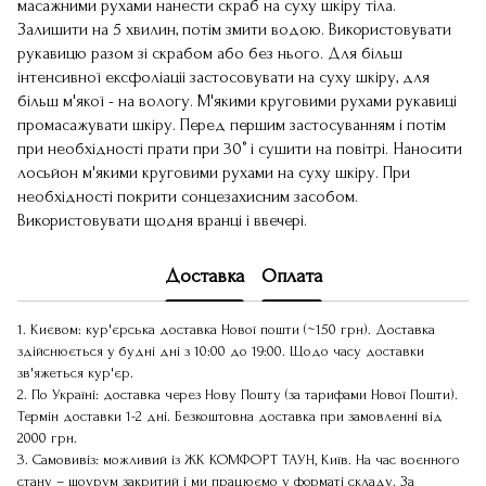
масажними рухами нанести скраб на суху шкіру тіла.
Залишити на 5 хвилин, потім змити водою. Використовувати
рукавицю разом зі скрабом або без нього. Для більш
інтенсивної ексфоліаціі застосовувати на суху шкіру, для
більш м'якої - на вологу. М'якими круговими рухами рукавиці
промасажувати шкіру. Перед першим застосуванням і потім
при необхідності прати при 30° і сушити на повітрі. Наносити
лосьйон м'якими круговими рухами на суху шкіру. При
необхідності покрити сонцезахисним засобом.
Використовувати щодня вранці і ввечері.
Доставка
Оплата
1. Києвом: кур'єрська доставка Нової пошти (~150 грн). Доставка
здійснюється у будні дні з 10:00 до 19:00. Щодо часу доставки
зв'яжеться кур'єр.
2. По Україні: доставка через Нову Пошту (за тарифами Нової Пошти).
Термін доставки 1-2 дні. Безкоштовна доставка при замовленні від
2000 грн.
3. Самовивіз: можливий із ЖК КОМФОРТ ТАУН, Київ. На час воєнного
стану – шоурум закритий і ми працюємо у форматі складу. За