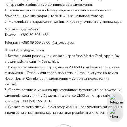
попереднім дзвінком кур'єр винесе вам замовлення.
4. Термінова доставка по Києву: надсилаємо замовлення на таксі.
Замовлення можна забрати того ж дня за наявності товару.
5. Можливість відправлення до інших країн: уточнюйте у менеджера.
Контакти для зв'язку:
Телефон:
+380 50 595 1458
.
Telegram:
+380 99 559 09 00
@a_beautybar
abeautybarr@gmail.com
1. Безготівковий розрахунок: оплата через Visa/MasterCard, Apple Pay
в один клік на сайті – без комісії.
2. Післяплата: мінімальна передоплата 200-500 грн (залежно від суми
замовлення). Оплачуючи товар повністю, ви заощаджуєте на комісії
Нової Пошти (2% від суми замовлення + 20 грн за пересилання
коштів).
3. Оплата готівкою можлива при самовивозі (уточнюйте по телефону):
самовивіз доступний у будь-який день до 21:00 за попереднім
дзвінком
+380 (50) 595 14 58
.
4. Оплата за реквізитами: після оформлення неоплаченого замовлення
з вами зв'яжеться менеджер та надішле реквізити для оплати.