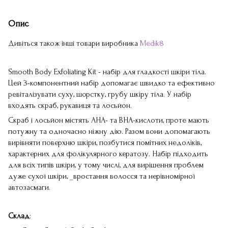
Опис
Дивіться також інші товари виробника
Medik8
Smooth Body Exfoliating Kit - набір для гладкості шкіри тіла.
Цей 3-компонентний набір допомагає швидко та ефективно
ревіталізувати суху, шорстку, грубу шкіру тіла. У набір
входять скраб, рукавиця та лосьйон.
Скраб і лосьйон містять АНА- та ВНА-кислоти, проте мають
потужну та одночасно ніжну дію. Разом вони допомагають
вирівняти поверхню шкіри, позбутися помітних недоліків,
характерних для фолікулярного кератозу. Набір підходить
для всіх типів шкіри, у тому числі, для вирішення проблем
дуже сухої шкіри, _вростання волосся та нерівномірної
автозасмаги.
Склад
: