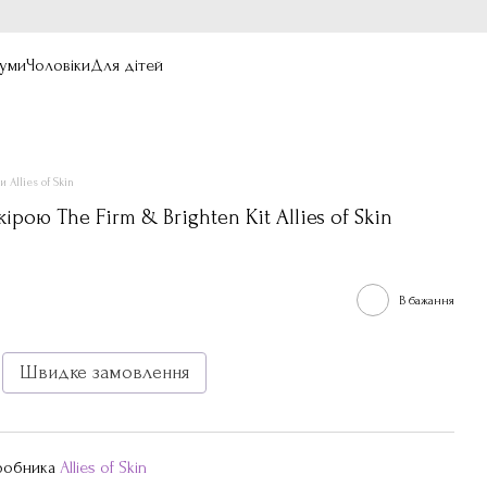
уми
Чоловіки
Для дітей
и Allies of Skin
ірою The Firm & Brighten Kit Allies of Skin
В бажання
Швидке замовлення
иробника
Allies of Skin