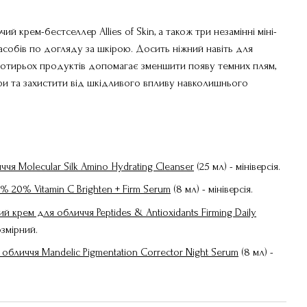
 крем-бестселлер Allies of Skin, а також три незамінні міні-
засобів по догляду за шкірою. Досить ніжний навіть для
 чотирьох продуктів допомагає зменшити появу темних плям,
ри та захистити від шкідливого впливу навколишнього
я Molecular Silk Amino Hydrating Cleanser
(25 мл) - мініверсія.
% 20% Vitamin C Brighten + Firm Serum
(8 мл) - мініверсія.
 крем для обличчя Peptides & Antioxidants Firming Daily
змірний.
обличчя Mandelic Pigmentation Corrector Night Serum
(8 мл) -