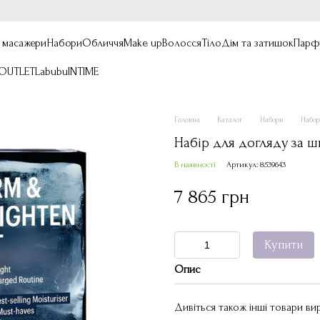
, масажери
Набори
Обличчя
Make up
Волосся
Тіло
Дім та затишок
Парф
OUTLET
Labubu
INTIME
Головна
Каталог
Набори
Набор
Набір для догляду за шк
В наявності
Артикул: 8539643
7 865 грн
Купити
Опис
Дивіться також інші товари в