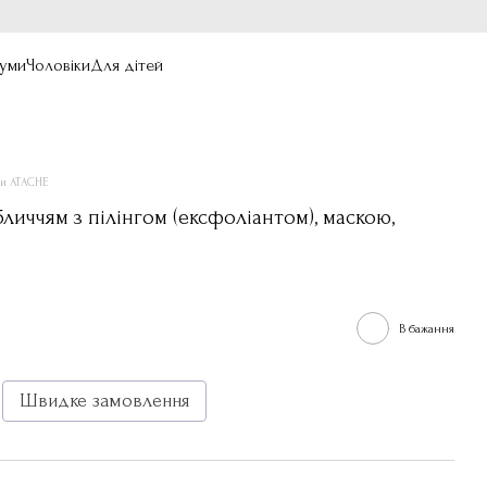
уми
Чоловіки
Для дітей
ри ATACHE
личчям з пілінгом (ексфоліантом), маскою,
В бажання
Швидке замовлення