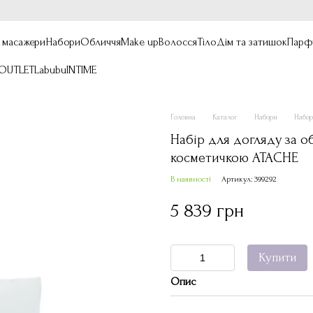
, масажери
Набори
Обличчя
Make up
Волосся
Тіло
Дім та затишок
Парф
OUTLET
Labubu
INTIME
Головна
Каталог
Набори
Набо
Набір для догляду за об
косметичкою ATACHE
В наявності
Артикул: 399292
5 839 грн
Купити
Опис