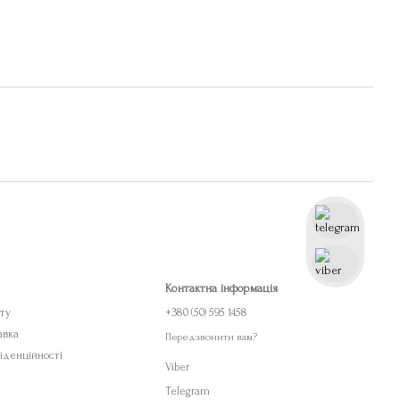
Контактна інформація
ету
+380 (50) 595 1458
авка
Передзвонити вам?
іденційності
Viber
Telegram