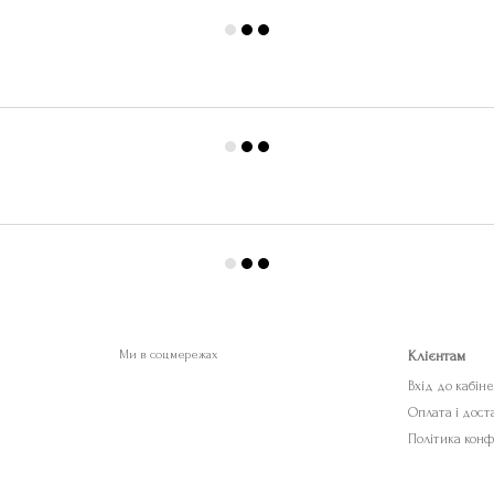
Ми в соцмережах
Клієнтам
Вхід до кабін
Оплата і дост
Політика конф