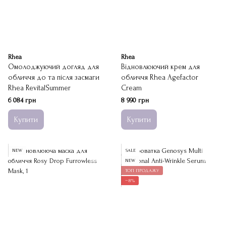
Rhea
Rhea
Омолоджуючий догляд для
Відновлюючий крем для
обличчя до та після засмаги
обличчя Rhea Agefactor
Rhea RevitalSummer
Cream
6 084 грн
8 990 грн
Купити
Купити
NEW
SALE
NEW
ТОП ПРОДАЖУ
−8%