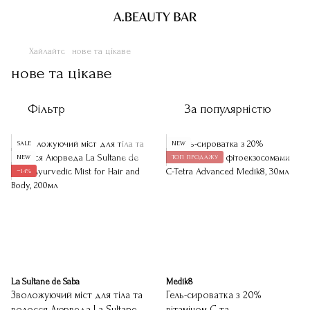
Хайлайтс
нове та цікаве
нове та цікаве
Фільтр
За популярністю
SALE
NEW
NEW
ТОП ПРОДАЖУ
−14%
La Sultane de Saba
Medik8
Зволожуючий міст для тіла та
Гель-сироватка з 20%
волосся Аюрведа La Sultane
вітаміном С та