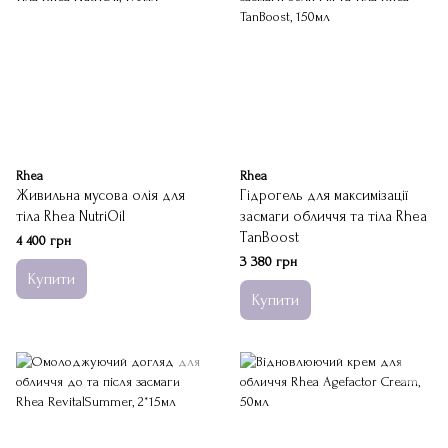
Rhea
Rhea
Живильна мусова олія для
Гідрогель для максимізації
тіла Rhea NutriOil
засмаги обличчя та тіла Rhea
TanBoost
4 400 грн
3 380 грн
Купити
Купити