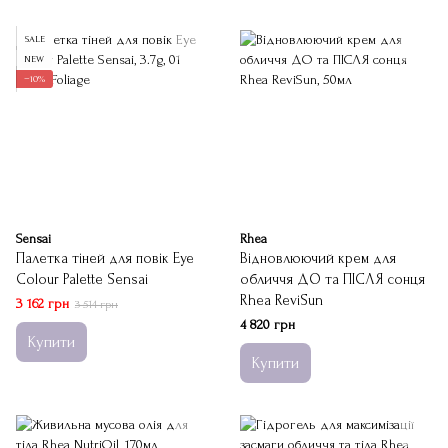
SALE
NEW
−10%
Sensai
Rhea
Палетка тіней для повік Eye
Відновлюючий крем для
Colour Palette Sensai
обличчя ДО та ПІСЛЯ сонця
Rhea ReviSun
3 162 грн
3 514 грн
4 820 грн
Купити
Купити