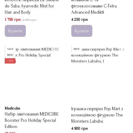
de Saba Ayurvedic Mist for
фітоекзосомами C-Tetra
Hair and Body
Advanced Medik8
1 790 грн
4 250 грн
2 086 грн
Купити
Купити
SALE
NEW
NEW
−17%
Medicube
Іграшка-сюрприз Pop Mart з
Набір лімітований MEDICUBE
колекційною фігуркою The
Booster Pro Holiday Special
Monsters Labubu
Edition
4 900 грн