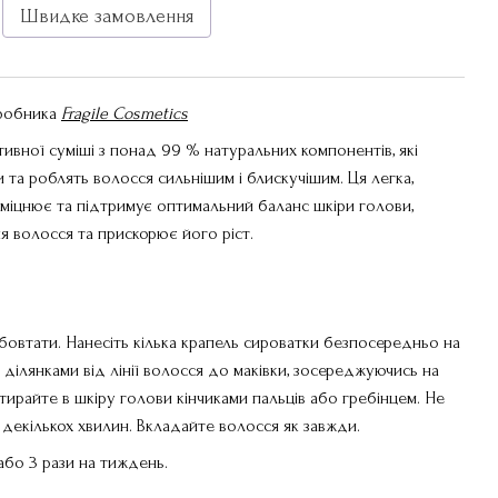
Швидке замовлення
иробника
F
ragile Cosmetics
тивної суміші з понад 99 % натуральних компонентів, які
та роблять волосся сильнішим і блискучішим. Ця легка,
зміцнює та підтримує оптимальний баланс шкіри голови,
 волосся та прискорює його ріст.
овтати. Нанесіть кілька крапель сироватки безпосередньо на
 ділянками від лінії волосся до маківки, зосереджуючись на
ирайте в шкіру голови кінчиками пальців або гребінцем. Не
 декількох хвилин. Вкладайте волосся як завжди.
або 3 рази на тиждень.