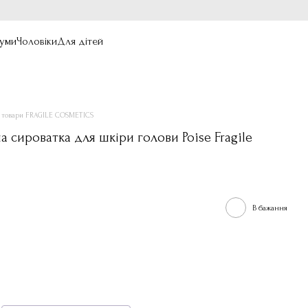
уми
Чоловіки
Для дітей
і товари FRAGILE COSMETICS
сироватка для шкіри голови Poise Fragile
В бажання