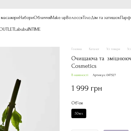
, масажери
Набори
Обличчя
Make up
Волосся
Тіло
Дім та затишок
Парф
OUTLET
Labubu
INTIME
Головна
Каталог
Усі товари
Ус
Очищаюча та зміцнююча 
Cosmetics
В наявності
Артикул: 047527
1 999 грн
Об'єм
50мл