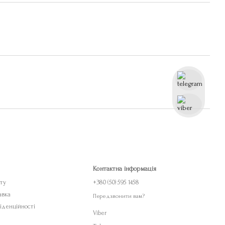
Контактна інформація
ету
+380 (50) 595 1458
авка
Передзвонити вам?
іденційності
Viber