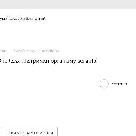
уми
Чоловіки
Для дітей
нення
Здоров'я та схуднення Orthomol
ne (для підтримки організму веганів)
В бажання
Швидке замовлення