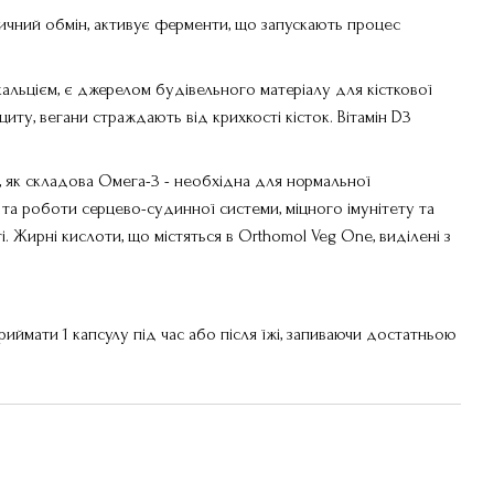
ичний обмін, активує ферменти, що запускають процес
 кальцієм, є джерелом будівельного матеріалу для кісткової
циту, вегани страждають від крихкості кісток. Вітамін D3
 як складова Омега-3 - необхідна для нормальної
 та роботи серцево-судинної системи, міцного імунітету та
. Жирні кислоти, що містяться в Orthomol Veg One, виділені з
риймати 1 капсулу під час або після їжі, запиваючи достатньою