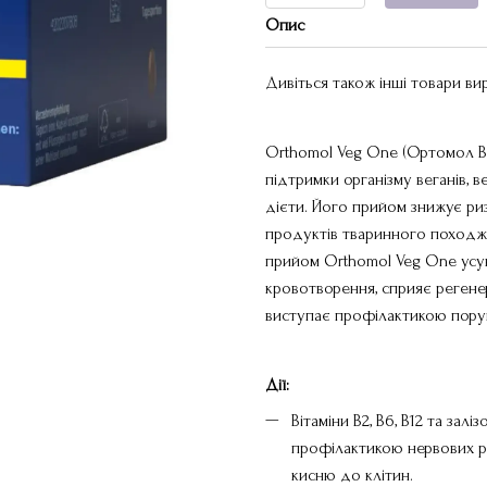
Опис
Дивіться також інші товари в
Orthomol Veg One (Ортомол Ве
підтримки організму веганів, в
дієти. Його прийом знижує риз
продуктів тваринного походже
прийом Orthomol Veg One усува
кровотворення, сприяє регенера
виступає профілактикою пору
Дії:
Вітаміни B2, В6, В12 та зал
профілактикою нервових ро
кисню до клітин.