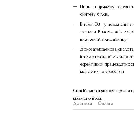
Цинк – нормалізує енергет
синтезу білків.
Вітамін D3 - у поєднанні з
тканини. Внаслідок їх дефі
виділений з лишайнику.
Докозагексаєнова кислота,
інтелектуальної діяльності
ефективної працездатності
морських водоростей.
Спосіб застосування
: щодня п
кількістю води.
Доставка
Оплата