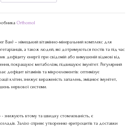
иробника
Orthomol
г Ван) – німецький вітамінно-мінеральний комплекс для
егетаріанців, а також людей, які дотримуються постів та під час
ик дефіциту енергії при свідомій або вимушеній відмові від
ння, покращуює метаболізм, підвищуює імунітет. Регулярний
є дефіцит вітамінів та мікроелементів: оптимізує
ції клітин, знижує вираженість запалень, зміцнює імунітет,
шень нервової системи.
ізо - знижують втому та швидку стомлюваність, є
зладів. Залізо сприяє утворенню еритроцитів та доставки