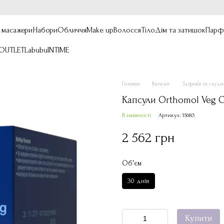
, масажери
Набори
Обличчя
Make up
Волосся
Тіло
Дім та затишок
Парф
OUTLET
Labubu
INTIME
Головна
Каталог
Здоров'я та схуд
Капсули Orthomol Veg O
В наявності
Артикул: 15683
2 562 грн
Об'єм
30 днів
Купити