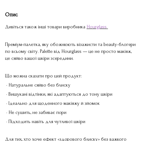
Опис
Дивіться також інші товари виробника
Hourglass
Преміум-палетка, яку обожнюють візажисти та beauty-блогери
по всьому світу. Palette від Hourglass — це не просто макіяж,
це сяйво вашої шкіри зсередини.
Що можна сказати про цей продукт:
• Натуральне сяйво без блиску
• Вишукані відтінки, які адаптуються до тону шкіри
• Ідеально для щоденного макіяжу й зйомок
• Не сушить, не забиває пори
• Підходить навіть для чутливої шкіри
Для тих, хто хоче ефект «здорового блиску» без важкого