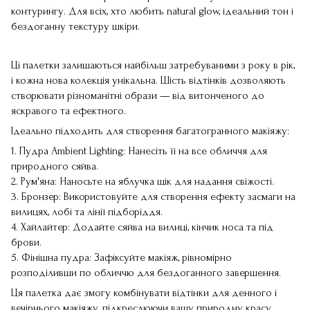
контурингу. Для всіх, хто любить natural glow, ідеальний тон і
бездоганну текстуру шкіри.
Ці палетки залишаються найбільш затребуваними з року в рік,
і кожна нова колекція унікальна. Шість відтінків дозволяють
створювати різноманітні образи — від витонченого до
яскравого та ефектного.
Ідеально підходить для створення багатогранного макіяжу:
1. Пудра Ambient Lighting: Нанесіть її на все обличчя для
природного сяйва.
2. Рум'яна: Наносьте на яблучка щік для надання свіжості.
3. Бронзер: Використовуйте для створення ефекту засмаги на
вилицях, лобі та лінії підборіддя.
4. Хайлайтер: Додайте сяйва на вилиці, кінчик носа та під
брови.
5. Фінішна пудра: Зафіксуйте макіяж, рівномірно
розподіливши по обличчю для бездоганного завершення.
Ця палетка дає змогу комбінувати відтінки для денного і
вечірнього макіяжу, підкреслюючи вашу природну красу.