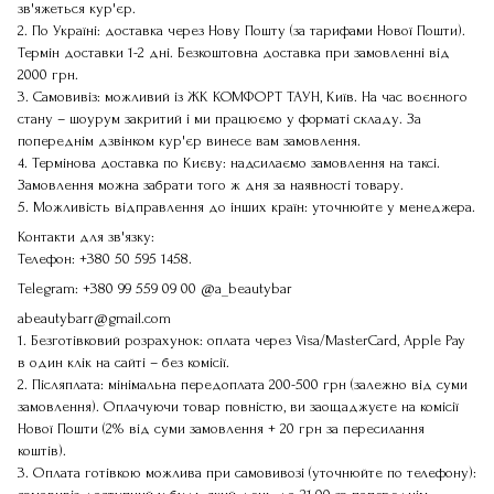
зв'яжеться кур'єр.
2. По Україні: доставка через Нову Пошту (за тарифами Нової Пошти).
Термін доставки 1-2 дні. Безкоштовна доставка при замовленні від
2000 грн.
3. Самовивіз: можливий із ЖК КОМФОРТ ТАУН, Київ. На час воєнного
стану – шоурум закритий і ми працюємо у форматі складу. За
попереднім дзвінком кур'єр винесе вам замовлення.
4. Термінова доставка по Києву: надсилаємо замовлення на таксі.
Замовлення можна забрати того ж дня за наявності товару.
5. Можливість відправлення до інших країн: уточнюйте у менеджера.
Контакти для зв'язку:
Телефон:
+380 50 595 1458
.
Telegram:
+380 99 559 09 00
@a_beautybar
abeautybarr@gmail.com
1. Безготівковий розрахунок: оплата через Visa/MasterCard, Apple Pay
в один клік на сайті – без комісії.
2. Післяплата: мінімальна передоплата 200-500 грн (залежно від суми
замовлення). Оплачуючи товар повністю, ви заощаджуєте на комісії
Нової Пошти (2% від суми замовлення + 20 грн за пересилання
коштів).
3. Оплата готівкою можлива при самовивозі (уточнюйте по телефону):