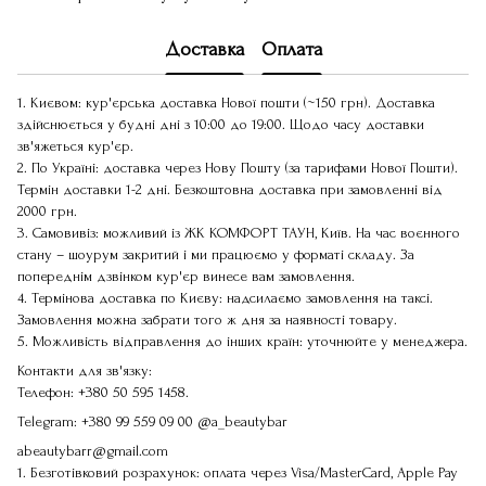
Доставка
Оплата
1. Києвом: кур'єрська доставка Нової пошти (~150 грн). Доставка
здійснюється у будні дні з 10:00 до 19:00. Щодо часу доставки
зв'яжеться кур'єр.
2. По Україні: доставка через Нову Пошту (за тарифами Нової Пошти).
Термін доставки 1-2 дні. Безкоштовна доставка при замовленні від
2000 грн.
3. Самовивіз: можливий із ЖК КОМФОРТ ТАУН, Київ. На час воєнного
стану – шоурум закритий і ми працюємо у форматі складу. За
попереднім дзвінком кур'єр винесе вам замовлення.
4. Термінова доставка по Києву: надсилаємо замовлення на таксі.
Замовлення можна забрати того ж дня за наявності товару.
5. Можливість відправлення до інших країн: уточнюйте у менеджера.
Контакти для зв'язку:
Телефон:
+380 50 595 1458
.
Telegram:
+380 99 559 09 00
@a_beautybar
abeautybarr@gmail.com
1. Безготівковий розрахунок: оплата через Visa/MasterCard, Apple Pay