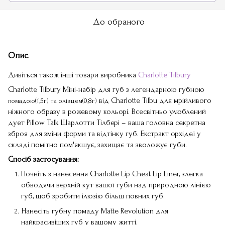
До обраного
Опис
Дивіться також інші товари виробника
Charlotte Tilbury
Charlotte Tilbury Міні-набір для губ з легендарною губною
від Charlotte Tilbu для мрійливого
помадою(1,5г) та олівцем(0,8г)
ніжного образу в рожевому кольорі. Всесвітньо улюблений
дует Pillow Talk Шарлотти Тілбері – ваша головна секретна
зброя для зміни форми та відтінку губ. Екстракт орхідеї у
складі помітно пом'якшує, захищає та зволожує губи.
Спосіб застосування:
Почніть з нанесення Charlotte Lip Cheat Lip Liner, злегка
обводячи верхній кут вашої губи над природною лінією
губ, щоб зробити ілюзію більш повних губ.
Нанесіть губну помаду Matte Revolution для
найкрасивіших губ у вашому житті.