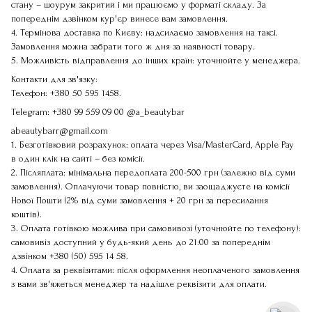
стану – шоурум закритий і ми працюємо у форматі складу. За
попереднім дзвінком кур'єр винесе вам замовлення.
4. Термінова доставка по Києву: надсилаємо замовлення на таксі.
Замовлення можна забрати того ж дня за наявності товару.
5. Можливість відправлення до інших країн: уточнюйте у менеджера.
Контакти для зв'язку:
Телефон:
+380 50 595 1458
.
Telegram:
+380 99 559 09 00
@a_beautybar
abeautybarr@gmail.com
1. Безготівковий розрахунок: оплата через Visa/MasterCard, Apple Pay
в один клік на сайті – без комісії.
2. Післяплата: мінімальна передоплата 200-500 грн (залежно від суми
замовлення). Оплачуючи товар повністю, ви заощаджуєте на комісії
Нової Пошти (2% від суми замовлення + 20 грн за пересилання
коштів).
3. Оплата готівкою можлива при самовивозі (уточнюйте по телефону):
самовивіз доступний у будь-який день до 21:00 за попереднім
дзвінком
+380 (50) 595 14 58
.
4. Оплата за реквізитами: після оформлення неоплаченого замовлення
з вами зв'яжеться менеджер та надішле реквізити для оплати.