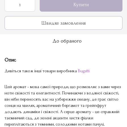
Купити
Швидке замовлення
До обраного
Опис
Дивіться також інші товари виробника
Bugatti
Цей аромат - мова самої природи, що розмовляє з вами через
ноти свіжості та елегантності. Починаючи з водяної свіжості,
він ніби переносять вас на узбережжя океану, де грає світло
сонця на хвилях, ароматичний бергамот та грейпфрут
додають динаміки і свіжості. А серце аромату - це справжній
таємничий сад, де зелені акценти листя фіалки
переплітаються з темними, солодкими нотами пачулі,