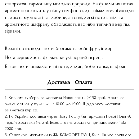
створюючи гармонійну мелодію природи. На фінальних нотах
аромат переходить у нічну симфонію, де анімалістичні акорди
надають мужності та глибини, а теплі, легкі ноти ванілі та
ароматного шафрану обволікають вас, ніби теплий вечір під
зірками.
Верхні ноти: водні ноти, бергамот, грейпфрут, інжир
Нота серця: листя фіалки, пачулі, чорний перець
Базові ноти: анімалістичні ноти, ладан, боби тонка, шафран
Доставка
Оплата
1. Києвом: кур'єрська доставка Нової пошти (~150 грн). Доставка
здійснюється у будні дні з 10:00 до 19:00. Щодо часу доставки
зв'яжеться кур'єр.
2. По Україні: доставка через Нову Пошту (за тарифами Нової Пошти).
Термін доставки 1-2 дні. Безкоштовна доставка при замовленні від
2000 грн.
3. Самовивіз: можливий із ЖК КОМФОРТ ТАУН, Київ. На час воєнного