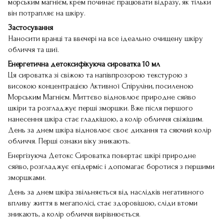
морським магнієм, крем починає працювати відразу, як тільки
він потрапляє на шкіру.
Застосування
Наносити вранці та ввечері на все ідеально очищену шкіру
обличчя та шиї.
Енергетична детоксифікуюча сироватка 10 мл
Ця сироватка зі свіжою та напівпрозорою текстурою з
високою концентрацією Активної Спіруліни, посиленою
Морським Магнієм. Миттєво відновлює природне сяйво
шкіри та розгладжує перші зморшки. Вже після першого
нанесення шкіра стає гладкішою, а колір обличчя свіжішим.
День за днем ​​шкіра відновлює своє дихання та сяючий колір
обличчя. Перші ознаки віку зникають.
Енергізуюча Детокс Сироватка повертає шкірі природне
сяйво, розгладжує епідерміс і допомагає боротися з першими
зморшками.
День за днем ​​шкіра звільняється від наслідків негативного
впливу життя в мегаполісі, стає здоровішою, сліди втоми
зникають, а колір обличчя вирівнюється.