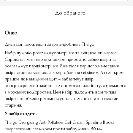
До обраного
Опис
Дивіться також інші товари виробника
Thalgo
Набір чудово розгладжує зморшки та зміцнює епідерміс.
Сироватка миттєво відновлює природне сяйво шкіри та
розгладжує перші зморшки. Вже після першого нанесення
шкіра стає гладкішою, а колір обличчя свіжішим. А гель-крем
працює як невидимий щит – забезпечує шкірі
неперевершений захист за допомогою альгінату, отриманого
з морських водоростей. Цей набір підходить всім типам
шкіри, і особливо рекомендується тьмяною та з ознаками
старіння.
У набір входить:
Thalgo Energising Anti-Pollution Gel-Cream Spiruline Boost
Енергетичний гель-крем проти забруднень 50 мл.