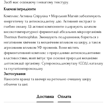
Засіб має освіжаючу і невагому текстуру.
Ключові інгредієнти
Комплекс Активна Спіруліна + Морський Магній забезпечують
енергетичну та антиоксидантну дію. Активний екстракт із
глибин океану. Ці активні компоненти одержують шляхом
високотемпературної ферментації абісальних мікроорганізмів
Thermus thermophilus. Зменшують подразнення, борються з
негативним хімічним та механічним впливом на шкіру, а також
агресивним впливом УФ променів. Вони містять
ферментативний комплекс з природними антиоксидантними
властивостями, який імітує три основні природні механізми
детоксикації організму: Супероксиддисмутазу (СОД), каталазу
та глутатіонпероксидазу
Застосування
Наносити вранці та ввечері на ретельно очищену шкіру
обличчя та шиї.
Доставка
Оплата