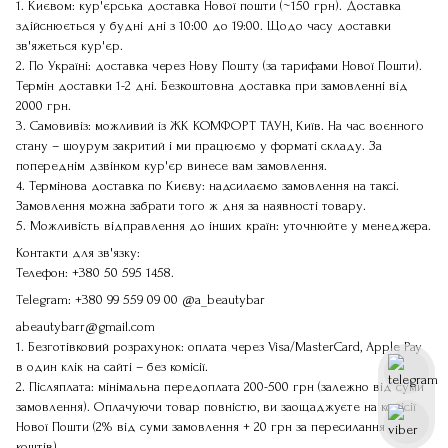
1. Києвом: кур'єрська доставка Нової пошти (~150 грн). Доставка
здійснюється у будні дні з 10:00 до 19:00. Щодо часу доставки
зв'яжеться кур'єр.
2. По Україні: доставка через Нову Пошту (за тарифами Нової Пошти).
Термін доставки 1-2 дні. Безкоштовна доставка при замовленні від
2000 грн.
3. Самовивіз: можливий із ЖК КОМФОРТ ТАУН, Київ. На час воєнного
стану – шоурум закритий і ми працюємо у форматі складу. За
попереднім дзвінком кур'єр винесе вам замовлення.
4. Термінова доставка по Києву: надсилаємо замовлення на таксі.
Замовлення можна забрати того ж дня за наявності товару.
5. Можливість відправлення до інших країн: уточнюйте у менеджера.
Контакти для зв'язку:
Телефон:
+380 50 595 1458
.
Telegram:
+380 99 559 09 00
@a_beautybar
abeautybarr@gmail.com
1. Безготівковий розрахунок: оплата через Visa/MasterCard, Apple Pay
в один клік на сайті – без комісії.
2. Післяплата: мінімальна передоплата 200-500 грн (залежно від суми
замовлення). Оплачуючи товар повністю, ви заощаджуєте на комісії
Нової Пошти (2% від суми замовлення + 20 грн за пересилання
коштів).