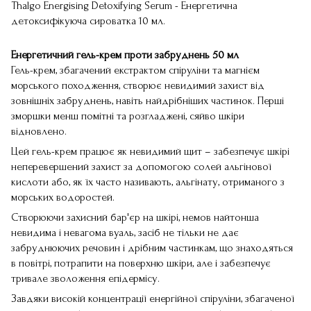
Thalgo Energising Detoxifying Serum - Енергетична
детоксифікуюча сироватка 10 мл.
Енергетичний гель-крем проти забруднень 50 мл
Гель-крем, збагачений екстрактом спіруліни та магнієм
морського походження, створює невидимий захист від
зовнішніх забруднень, навіть найдрібніших частинок. Перші
зморшки менш помітні та розгладжені, сяйво шкіри
відновлено.
Цей гель-крем працює як невидимий щит – забезпечує шкірі
неперевершений захист за допомогою солей альгінової
кислоти або, як їх часто називають, альгінату, отриманого з
морських водоростей.
Створюючи захисний бар'єр на шкірі, немов найтонша
невидима і невагома вуаль, засіб не тільки не дає
забруднюючих речовин і дрібним частинкам, що знаходяться
в повітрі, потрапити на поверхню шкіри, але і забезпечує
тривале зволоження епідермісу.
Завдяки високій концентрації енергійної спіруліни, збагаченої