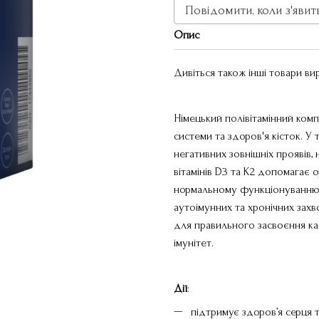
Повідомити, коли з'явит
Опис
Дивіться також інші товари в
Німецький полівітамінний ком
системи та здоров'я кісток. У
негативних зовнішніх проявів,
вітамінів D3 та K2 допомагає 
нормальному функціонуванню і
аутоімунних та хронічних захво
для правильного засвоєння кал
імунітет.
Дії
:
підтримує здоров’я серця 