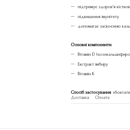
підтримує здоров'я кістко
підвищення імунітету
допомагає засвоєнню кал
Основні компоненти:
Вітамін D (холекальциферо
Екстракт імбиру
Вітамін K
Спосіб застосування
: збовтат
Доставка
Оплата