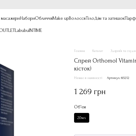
, масажери
Набори
Обличчя
Make up
Волосся
Тіло
Дім та затишок
Парф
OUTLET
Labubu
INTIME
Головна
Каталог
Здоров'я та схуд
Спрей Orthomol Vitamin
кісток)
Немає в наявності
Артикул: 83212
1 269 грн
Об'єм
20мл