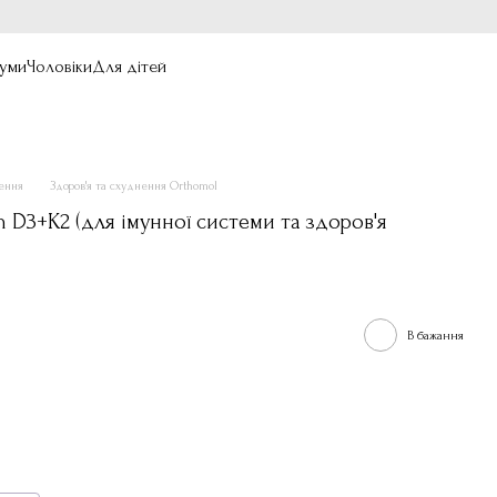
уми
Чоловіки
Для дітей
нення
Здоров'я та схуднення Orthomol
 D3+K2 (для імунної системи та здоров'я
В бажання