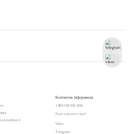
Контактна інформація
ету
+380 (50) 595 1458
авка
Передзвонити вам?
іденційності
Viber
Telegram