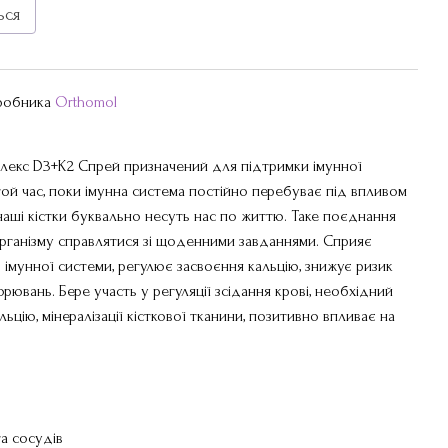
ься
иробника
Orthomol
плекс D3+K2 Спрей призначений для підтримки імунної
 той час, поки імунна система постійно перебуває під впливом
 наші кістки буквально несуть нас по життю. Таке поєднання
організму справлятися зі щоденними завданнями. Сприяє
мунної системи, регулює засвоєння кальцію, знижує ризик
рювань. Бере участь у регуляції зсідання крові, необхідний
ьцію, мінералізації кісткової тканини, позитивно впливає на
та сосудів