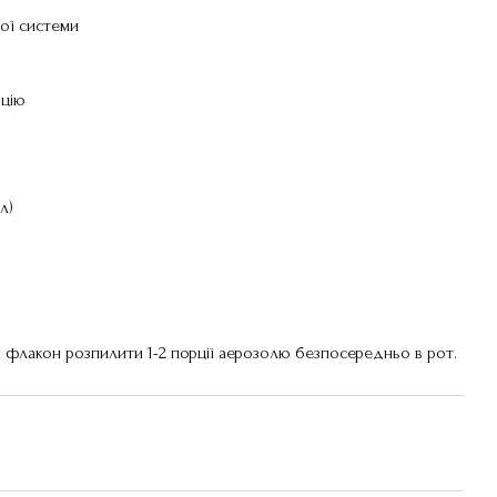
вої системи
ьцію
л)
и флакон розпилити 1-2 порції аерозолю безпосередньо в рот.