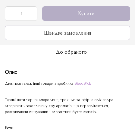
Купити
Швидке замовлення
До обраного
Опис
Дивіться також інші товари виробника
WoodWick
Терпкі ноти чорної смородини, троянди та ефірна олія кедра
створюють захоплюючу гру ароматів, що переплітаються,
розкриваючи вишуканий і елегантний букет запахів.
Ноти
: