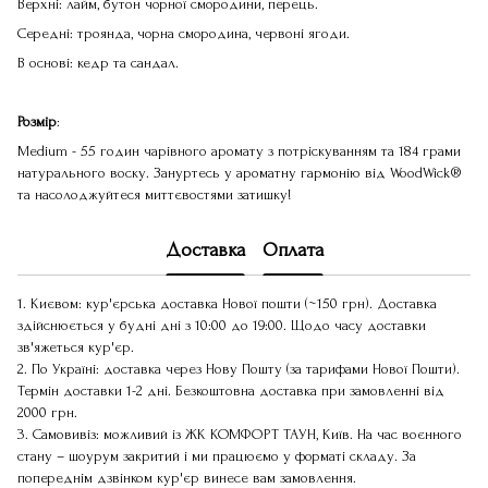
Верхні: лайм, бутон чорної смородини, перець.
Середні: троянда, чорна смородина, червоні ягоди.
В основі: кедр та сандал.
Розмір
:
Medium - 55 годин чарівного аромату з потріскуванням та 184 грами
натурального воску. Зануртесь у ароматну гармонію від WoodWick®
та насолоджуйтеся миттєвостями затишку!
Доставка
Оплата
1. Києвом: кур'єрська доставка Нової пошти (~150 грн). Доставка
здійснюється у будні дні з 10:00 до 19:00. Щодо часу доставки
зв'яжеться кур'єр.
2. По Україні: доставка через Нову Пошту (за тарифами Нової Пошти).
Термін доставки 1-2 дні. Безкоштовна доставка при замовленні від
2000 грн.
3. Самовивіз: можливий із ЖК КОМФОРТ ТАУН, Київ. На час воєнного
стану – шоурум закритий і ми працюємо у форматі складу. За
попереднім дзвінком кур'єр винесе вам замовлення.