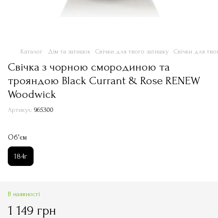
Каталог
Дім та затишок
Свічки для твого затишку
Свічки для тво
Свічка з чорною смородиною та
трояндою Black Currant & Rose RENEW
Woodwick
Артикул:
965300
Об'єм
184г
В наявності
1 149 грн