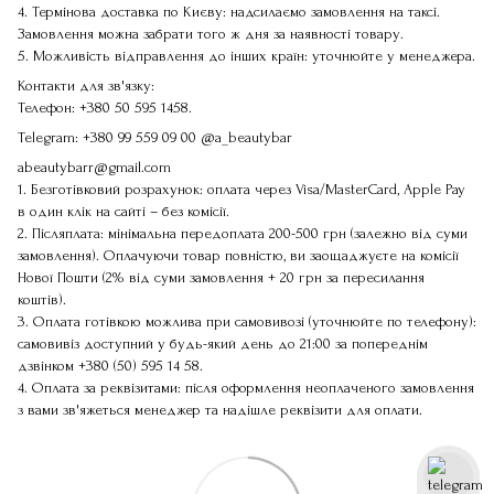
4. Термінова доставка по Києву: надсилаємо замовлення на таксі.
Замовлення можна забрати того ж дня за наявності товару.
5. Можливість відправлення до інших країн: уточнюйте у менеджера.
Контакти для зв'язку:
Телефон:
+380 50 595 1458
.
Telegram:
+380 99 559 09 00
@a_beautybar
abeautybarr@gmail.com
1. Безготівковий розрахунок: оплата через Visa/MasterCard, Apple Pay
в один клік на сайті – без комісії.
2. Післяплата: мінімальна передоплата 200-500 грн (залежно від суми
замовлення). Оплачуючи товар повністю, ви заощаджуєте на комісії
Нової Пошти (2% від суми замовлення + 20 грн за пересилання
коштів).
3. Оплата готівкою можлива при самовивозі (уточнюйте по телефону):
самовивіз доступний у будь-який день до 21:00 за попереднім
дзвінком
+380 (50) 595 14 58
.
4. Оплата за реквізитами: після оформлення неоплаченого замовлення
з вами зв'яжеться менеджер та надішле реквізити для оплати.