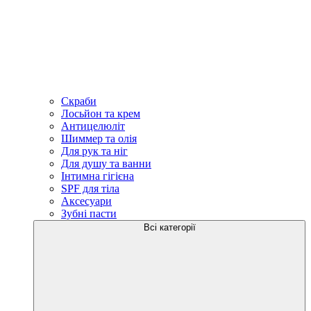
Скраби
Лосьйон та крем
Антицелюліт
Шиммер та олія
Для рук та ніг
Для душу та ванни
Інтимна гігієна
SPF для тіла
Аксесуари
Зубні пасти
Всі категорії