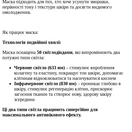
Маска підходить для тих, хто хоче усунути зморшки,
нерівності тону і текстури шкіри та досягти видимого
омолодження.
Як працює маска:
Технологія подвійної хвилі:
Маска оснащена
50 світлодіодами
, які випромінюють два
потужні типи світла:
Червоне світло (633 нм)
– стимулює вироблення
колагену та еластину, покращує тон шкіри, допомагає
клітинам відновлюватися та насичуватися киснем
Інфрачервоне світло (830 нм)
– проникає глибоко в
шкіру, стимулює регенерацію клітин, прискорює
загоєння тканин та створює нову, здорову шкіру
зсередини
Ці два типи світла працюють синергійно для
максимального антивікового ефекту.