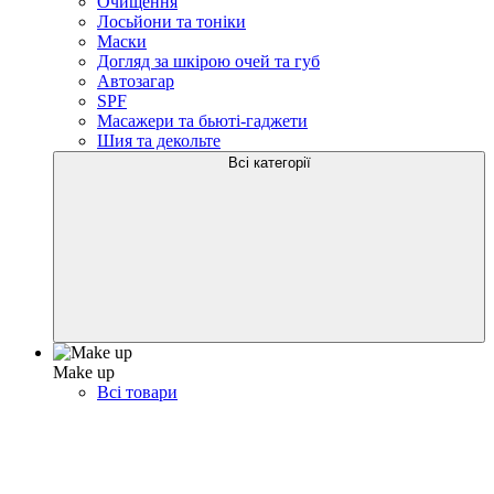
Очищення
Лосьйони та тоніки
Маски
Догляд за шкірою очей та губ
Автозагар
SPF
Масажери та бьюті-гаджети
Шия та декольте
Всі категорії
Make up
Всі товари