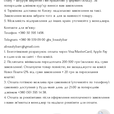
стану – шоурум закритий і ми працюємо у форматі складу. За
попереднім дзвінком кур'єр винесе вам замовлення.
4. Термінова доставка по Києву: надсилаємо замовлення на таксі.
Замовлення можна забрати того ж дня за наявності товару.
5. Можливість відправлення до інших країн: уточнюйте у менеджера.
Контакти для зв'язку:
Телефон:
+380 50 595 1458
.
Telegram:
+380 99 559 09 00
@a_beautybar
abeautybarr@gmail.com
1. Безготівковий розрахунок: оплата через Visa/MasterCard, Apple Pay
в один клік на сайті – без комісії.
2. Післяплата: мінімальна передоплата 200-500 грн (залежно від суми
замовлення). Оплачуючи товар повністю, ви заощаджуєте на комісії
Нової Пошти (2% від суми замовлення + 20 грн за пересилання
коштів).
3. Оплата готівкою можлива при самовивозі (уточнюйте по телефону):
самовивіз доступний у будь-який день до 21:00 за попереднім
дзвінком
+380 (50) 595 14 58
.
4. Оплата за реквізитами: після оформлення неоплаченого замовлення
з вами зв'яжеться менеджер та надішле реквізити для оплати.