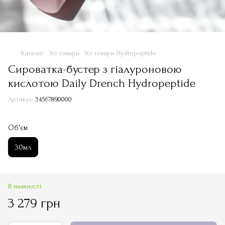
Каталог
Усі товари
Усі товари Hydropeptide
Cироватка-бустер з гіалуроновою
кислотою Daily Drench Hydropeptide
Артикул:
34567890000
Об'єм
30мл
В наявності
3 279 грн