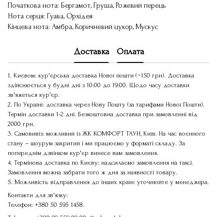
Початкова нота: Бергамот, Груша, Рожевий перець
Нота серця: Гуава, Орхідея
Кінцева нота: Амбра, Коричневий цукор, Мускус
Доставка
Оплата
1. Києвом: кур'єрська доставка Нової пошти (~150 грн). Доставка
здійснюється у будні дні з 10:00 до 19:00. Щодо часу доставки
зв'яжеться кур'єр.
2. По Україні: доставка через Нову Пошту (за тарифами Нової Пошти).
Термін доставки 1-2 дні. Безкоштовна доставка при замовленні від
2000 грн.
3. Самовивіз: можливий із ЖК КОМФОРТ ТАУН, Київ. На час воєнного
стану – шоурум закритий і ми працюємо у форматі складу. За
попереднім дзвінком кур'єр винесе вам замовлення.
4. Термінова доставка по Києву: надсилаємо замовлення на таксі.
Замовлення можна забрати того ж дня за наявності товару.
5. Можливість відправлення до інших країн: уточнюйте у менеджера.
Контакти для зв'язку:
Телефон:
+380 50 595 1458
.