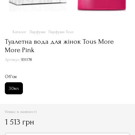
Каталог
Парфуми
Парфуми Tous
Туалетна вода для жінок Tous More
More Pink
Артикул:
931178
Об'єм
30мл
Немає в наявності
1 513 грн