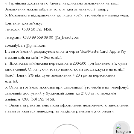
4. Термінова доставка по Києву: надсилаємо замовлення на таксі.
Замовлення можна забрати того ж дня за наявності товару.
5. Можливість відправлення до інших країн: уточнюйте у менеджера.
Контакти для зв'язку:
Телефон:
+380 50 595 1458
.
Telegram:
+380 99 559 09 00
@a_beautybar
abeautybarr@gmail.com
1. Безготівковий розрахунок: оплата через Visa/MasterCard, Apple Pay
в один клік на сайті – без комісії.
2. Післяплата: мінімальна передоплата 200-500 грн (залежно від суми
замовлення). Оплачуючи товар повністю, ви заощаджуєте на комісії
Нової Пошти (2% від суми замовлення + 20 грн за пересилання
коштів).
3. Оплата готівкою можлива при самовивозі (уточнюйте по телефону):
самовивіз доступний у будь-який день до 21:00 за попереднім
дзвінком
+380 (50) 595 14 58
.
4. Оплата за реквізитами: після оформлення неоплаченого замовлення
з вами зв'яжеться менеджер та надішле реквізити для оплати.