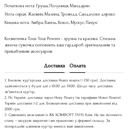
Початкова нота: Груша, Полуниця, Мандарин
Нота серця: Жасмин, Малина, Троянда, Сандалове дерево
Кінцева нота: Амбра, Ваніль, Кокос, Мускус, Пачулі
Косметичка Tous Your Powers - зручна та красива. Стильна
жіноча сумочка поповнить ваш гардероб оригінальним та
привабливим аксесуаром.
Доставка
Оплата
1. Києвом: кур'єрська доставка Нової пошти (~150 грн). Доставка
здійснюється у будні дні з 10:00 до 19:00. Щодо часу доставки
зв'яжеться кур'єр.
2. По Україні: доставка через Нову Пошту (за тарифами Нової Пошти).
Термін доставки 1-2 дні. Безкоштовна доставка при замовленні від
2000 грн.
3. Самовивіз: можливий із ЖК КОМФОРТ ТАУН, Київ. На час воєнного
стану – шоурум закритий і ми працюємо у форматі складу. За
попереднім дзвінком кур'єр винесе вам замовлення.