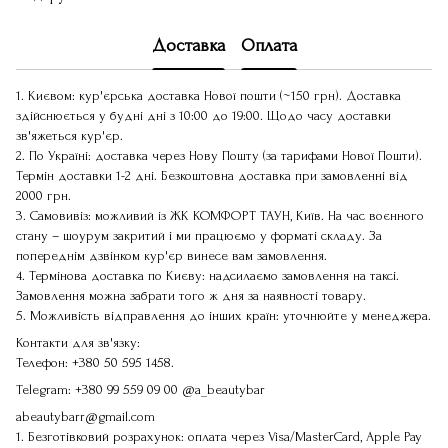
Доставка
Оплата
1. Києвом: кур'єрська доставка Нової пошти (~150 грн). Доставка
здійснюється у будні дні з 10:00 до 19:00. Щодо часу доставки
зв'яжеться кур'єр.
2. По Україні: доставка через Нову Пошту (за тарифами Нової Пошти).
Термін доставки 1-2 дні. Безкоштовна доставка при замовленні від
2000 грн.
3. Самовивіз: можливий із ЖК КОМФОРТ ТАУН, Київ. На час воєнного
стану – шоурум закритий і ми працюємо у форматі складу. За
попереднім дзвінком кур'єр винесе вам замовлення.
4. Термінова доставка по Києву: надсилаємо замовлення на таксі.
Замовлення можна забрати того ж дня за наявності товару.
5. Можливість відправлення до інших країн: уточнюйте у менеджера.
Контакти для зв'язку:
Телефон:
+380 50 595 1458
.
Telegram:
+380 99 559 09 00
@a_beautybar
abeautybarr@gmail.com
1. Безготівковий розрахунок: оплата через Visa/MasterCard, Apple Pay