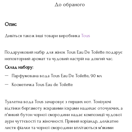
До обраного
Опис
Дивіться також інші товари виробника
Tous
Подарунковий набір для жінок Tous Eau De Toilette подарує
неповторний аромат та чудовий настрій на довгий час.
Склад набору:
Парфумована вода Tous Eau De Toilette, 90 мл
Косметичка Tous Eau de Toilette
Туалетна вода Tous зачаровує з перших нот. Тонізуючі
відтінки бергамоту яскравими іскрами надихає оточуючих, а
п'янкий бутон чорної смородини надає композиції чудової
аури чуттєвості та жіночності. Пряний коріандр, делікатне
листя фіалки та чорної смородини вплітаються м'якими