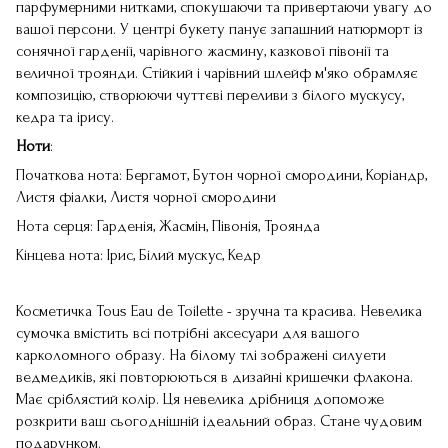
парфумерними нитками, спокушаючи та привертаючи увагу до
вашої персони. У центрі букету панує запашний натюрморт із
сонячної гарденії, чарівного жасмину, казкової півонії та
величної троянди. Стійкий і чарівний шлейф м'яко обрамляє
композицію, створюючи чуттєві переливи з білого мускусу,
кедра та ірису.
Ноти
:
Початкова нота: Бергамот, Бутон чорної смородини, Коріандр,
Листя фіалки, Листя чорної смородини
Нота серця: Гарденія, Жасмін, Півонія, Троянда
Кінцева нота: Ірис, Білий мускус, Кедр
Косметичка Tous Eau de Toilette - зручна та красива. Невелика
сумочка вмістить всі потрібні аксесуари для вашого
карколомного образу. На білому тлі зображені силуети
ведмедиків, які повторюються в дизайні кришечки флакона.
Має сріблястий колір. Ця невелика дрібниця допоможе
розкрити ваш сьогоднішній ідеальний образ. Стане чудовим
подарунком.