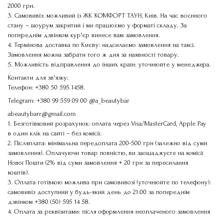
2000 грн.
3. Самовивіз: можливий із ЖК КОМФОРТ ТАУН, Київ. На час воєнного
стану – шоурум закритий і ми працюємо у форматі складу. За
попереднім дзвінком кур'єр винесе вам замовлення.
4. Термінова доставка по Києву: надсилаємо замовлення на таксі.
Замовлення можна забрати того ж дня за наявності товару.
5. Можливість відправлення до інших країн: уточнюйте у менеджера.
Контакти для зв'язку:
Телефон:
+380 50 595 1458
.
Telegram:
+380 99 559 09 00
@a_beautybar
abeautybarr@gmail.com
1. Безготівковий розрахунок: оплата через Visa/MasterCard, Apple Pay
в один клік на сайті – без комісії.
2. Післяплата: мінімальна передоплата 200-500 грн (залежно від суми
замовлення). Оплачуючи товар повністю, ви заощаджуєте на комісії
Нової Пошти (2% від суми замовлення + 20 грн за пересилання
коштів).
3. Оплата готівкою можлива при самовивозі (уточнюйте по телефону):
самовивіз доступний у будь-який день до 21:00 за попереднім
дзвінком
+380 (50) 595 14 58
.
4. Оплата за реквізитами: після оформлення неоплаченого замовлення