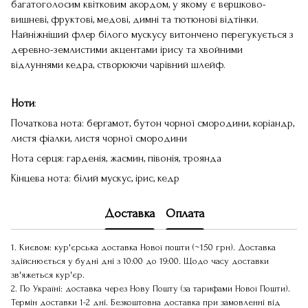
багатоголосим квітковим акордом, у якому є вершково-
вишневі, фруктові, медові, димні та тютюнові відтінки.
Найніжніший флер білого мускусу витончено перегукується з
деревно-землистими акцентами ірису та хвойними
відлуннями кедра, створюючи чарівний шлейф.
Ноти
:
Початкова нота: бергамот, бутон чорної смородини, коріандр,
листя фіалки, листя чорної смородини
Нота серця: гарденія, жасмин, півонія, троянда
Кінцева нота: білий мускус, ірис, кедр
Доставка
Оплата
1. Києвом: кур'єрська доставка Нової пошти (~150 грн). Доставка
здійснюється у будні дні з 10:00 до 19:00. Щодо часу доставки
зв'яжеться кур'єр.
2. По Україні: доставка через Нову Пошту (за тарифами Нової Пошти).
Термін доставки 1-2 дні. Безкоштовна доставка при замовленні від