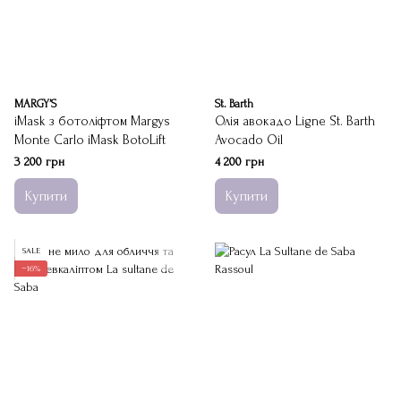
MARGY’S
St. Barth
iMask з ботоліфтом Margys
Олія авокадо Ligne St. Barth
Monte Carlo iMask BotoLift
Avocado Oil
3 200 грн
4 200 грн
Купити
Купити
SALE
−16%