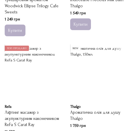
Woodwick Ellipse Trilogy Cafe
Thalgo
Sweets
1 549 грн
1 249 грн
Купити
Купити
ТОП ПРОДАЖУ
NEW
Refa
Thalgo
Ліфтинг масажер з
Ароматична олія для душу
акупунктурним наконечником
Thalgo
ReFa S Carat Ray
1 759 грн