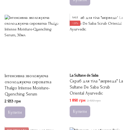
SALE
−21%
Інтенсивна зволожуюча
La Sultane de Saba
Скраб для тіла "аюрведа" La
охолоджуюча сироватка
Sultane De Saba Scrub
Thalgo Intense Moisture-
Oriental Ayurvedic
Quenching Serum
1 890 грн
2 400 грн
2 933 грн
Купити
Купити
ТОП ПРОДАЖУ