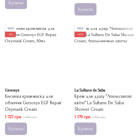
Купити
Купити
SALE
SALE
−8%
−16%
Genosys
La Sultane de Saba
Киснева крем-маска для
Крем для душу "Апельсинові
обличчя Genosys EGF Repair
квіти" La Sultane De Saba
Oxymask Cream
Shower Cream
1 727 грн
1 179 грн
1 878 грн
1 399 грн
Купити
Купити