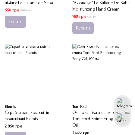
пілінгу La sultane de Saba
"Аюрведа" La Sultane De Saba
Moisturizing Hand Cream
550 грн
650 грн
790 грн
909 грн
Купити
Купити
Elemis
Tom Ford
Скраб із запахом квітів
Олія для тіла з ефектом сяйва
франжіпані Elemis
Tom Ford Shimmering Body
Oil
2 850 грн
4 550 грн