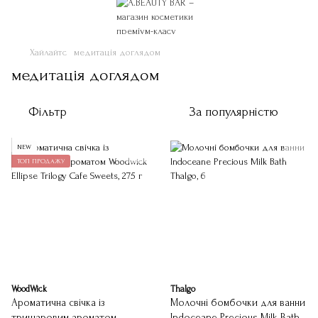
Хайлайтс
медитація доглядом
медитація доглядом
Фільтр
За популярністю
NEW
ТОП ПРОДАЖУ
WoodWick
Thalgo
Ароматична свічка із
Молочні бомбочки для ванни
тришаровим ароматом
Indoceane Precious Milk Bath