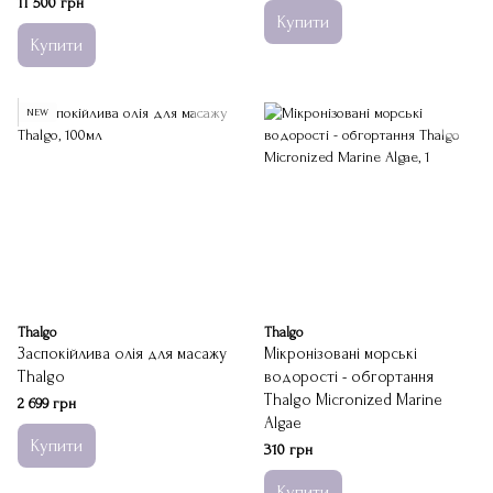
11 500 грн
Купити
Купити
NEW
Thalgo
Thalgo
Заспокійлива олія для масажу
Мікронізовані морські
Thalgo
водорості - обгортання
Thalgo Micronized Marine
2 699 грн
Algae
Купити
310 грн
Купити