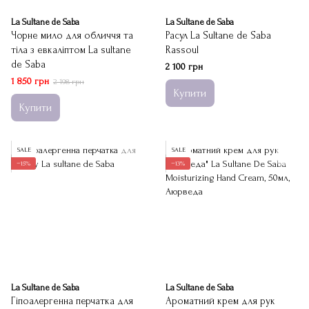
La Sultane de Saba
La Sultane de Saba
Чорне мило для обличчя та
Расул La Sultane de Saba
тіла з евкаліптом La sultane
Rassoul
de Saba
2 100 грн
1 850 грн
2 198 грн
Купити
Купити
SALE
SALE
−15%
−13%
La Sultane de Saba
La Sultane de Saba
Гіпоалергенна перчатка для
Ароматний крем для рук