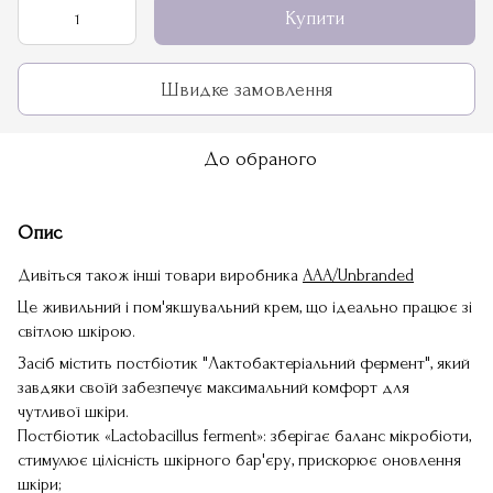
Купити
Швидке замовлення
До обраного
Опис
Дивіться також інші товари виробника
AAA/Unbranded
Це живильний і пом'якшувальний крем, що ідеально працює зі
світлою шкірою.
Засіб містить постбіотик "Лактобактеріальний фермент", який
завдяки своїй забезпечує максимальний комфорт для
чутливої шкіри.
Постбіотик «Lactobacillus ferment»: зберігає баланс мікробіоти,
стимулює цілісність шкірного бар'єру, прискорює оновлення
шкіри;