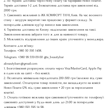
2. По Україні: доставка через Нову Пошту (за тарифами Нової Пошти).
Термін доставки 1-2 дні. Безкоштовна доставка при замовленні від
2000 грн.
3. Самовивіз: можливий із ЖК КОМФОРТ ТАУН, Київ. На час воєнного
стану – шоурум закритий і ми працюємо у форматі складу. За
попереднім дзвінком кур'єр винесе вам замовлення.
4. Термінова доставка по Києву: надсилаємо замовлення на таксі.
Замовлення можна забрати того ж дня за наявності товару.
5. Можливість відправлення до інших країн: уточнюйте у менеджера.
Контакти для зв'язку:
Телефон:
+380 50 595 1458
.
Telegram:
+380 99 559 09 00
@a_beautybar
abeautybarr@gmail.com
1. Безготівковий розрахунок: оплата через Visa/MasterCard, Apple Pay
в один клік на сайті – без комісії.
2. Післяплата: мінімальна передоплата 200-500 грн (залежно від суми
замовлення). Оплачуючи товар повністю, ви заощаджуєте на комісії
Нової Пошти (2% від суми замовлення + 20 грн за пересилання
коштів).
3. Оплата готівкою можлива при самовивозі (уточнюйте по телефону):
самовивіз доступний у будь-який день до 21:00 за попереднім
дзвінком
+380 (50) 595 14 58
.