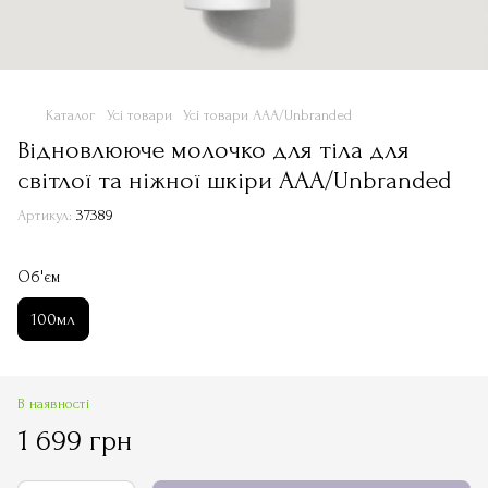
Каталог
Усі товари
Усі товари ААА/Unbranded
Відновлююче молочко для тіла для
світлої та ніжної шкіри ААА/Unbranded
Артикул:
37389
Об'єм
100мл
В наявності
1 699 грн