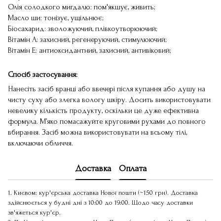
Олія солодкого мигдалю: пом'якшує, живить;
Масло ши: тонізує, ущільнює;
Біосахарид: зволожуючий, плівкоутворюючий;
Вітамін А: захисний, регенеруючий, стимулюючий;
Вітамін Е: антиоксидантний, захисний, антивіковий;
Спосіб застосування:
Нанесіть засіб вранці або ввечері після купання або душу на
чисту суху або злегка вологу шкіру. Досить використовувати
невелику кількість продукту, оскільки це дуже ефективна
формула. М’яко помасажуйте круговими рухами до повного
вбирання. Засіб можна використовувати на всьому тілі,
включаючи обличчя.
Доставка
Оплата
1. Києвом: кур'єрська доставка Нової пошти (~150 грн). Доставка
здійснюється у будні дні з 10:00 до 19:00. Щодо часу доставки
зв'яжеться кур'єр.