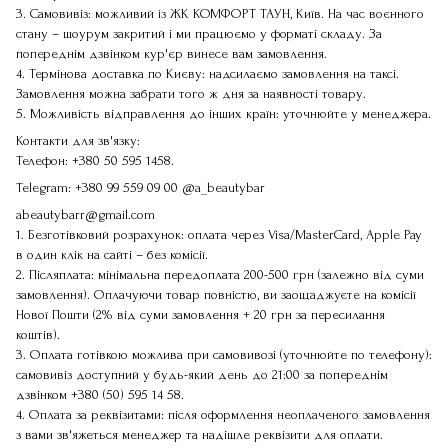
3. Самовивіз: можливий із ЖК КОМФОРТ ТАУН, Київ. На час воєнного
стану – шоурум закритий і ми працюємо у форматі складу. За
попереднім дзвінком кур'єр винесе вам замовлення.
4. Термінова доставка по Києву: надсилаємо замовлення на таксі.
Замовлення можна забрати того ж дня за наявності товару.
5. Можливість відправлення до інших країн: уточнюйте у менеджера.
Контакти для зв'язку:
Телефон:
+380 50 595 1458
.
Telegram:
+380 99 559 09 00
@a_beautybar
abeautybarr@gmail.com
1. Безготівковий розрахунок: оплата через Visa/MasterCard, Apple Pay
в один клік на сайті – без комісії.
2. Післяплата: мінімальна передоплата 200-500 грн (залежно від суми
замовлення). Оплачуючи товар повністю, ви заощаджуєте на комісії
Нової Пошти (2% від суми замовлення + 20 грн за пересилання
коштів).
3. Оплата готівкою можлива при самовивозі (уточнюйте по телефону):
самовивіз доступний у будь-який день до 21:00 за попереднім
дзвінком
+380 (50) 595 14 58
.
4. Оплата за реквізитами: після оформлення неоплаченого замовлення
з вами зв'яжеться менеджер та надішле реквізити для оплати.