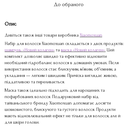
До обраного
Опис
Дивіться також інші товари виробника
Xiaomoxuan
Набір для волосся Xiaomoxuan складається з двох продуктів:
шампунь «Новий колаген»
та
маска «Новий колаген»
.
Цей
комплект дозволяє швидко та ефективно відновити
необхідний гідробаланс волосся в домашніх умовах. Після
використання волосся стає блискучим, м’яким, об'ємним, а
укладання — легким і швидким. Причіска виглядає живою,
піддатливою та переливається.
Маска також ідеально підходить для нарощених та
пофарбованих волосся. Подарунковий набір від
тайваньського бренду Xiaomoxuan допомагає досягти
шовковистого, блискучого та густого волосся. Продукти
мають відновлювальний ефект не тільки для волосся, але й
для шкіри голови.