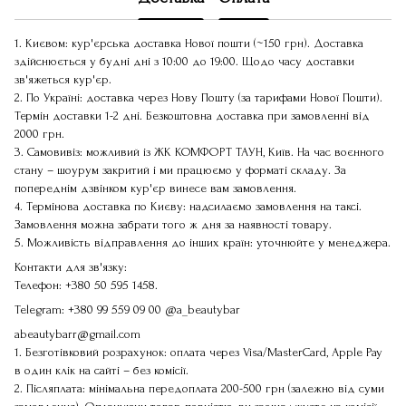
1. Києвом: кур'єрська доставка Нової пошти (~150 грн). Доставка
здійснюється у будні дні з 10:00 до 19:00. Щодо часу доставки
зв'яжеться кур'єр.
2. По Україні: доставка через Нову Пошту (за тарифами Нової Пошти).
Термін доставки 1-2 дні. Безкоштовна доставка при замовленні від
2000 грн.
3. Самовивіз: можливий із ЖК КОМФОРТ ТАУН, Київ. На час воєнного
стану – шоурум закритий і ми працюємо у форматі складу. За
попереднім дзвінком кур'єр винесе вам замовлення.
4. Термінова доставка по Києву: надсилаємо замовлення на таксі.
Замовлення можна забрати того ж дня за наявності товару.
5. Можливість відправлення до інших країн: уточнюйте у менеджера.
Контакти для зв'язку:
Телефон:
+380 50 595 1458
.
Telegram:
+380 99 559 09 00
@a_beautybar
abeautybarr@gmail.com
1. Безготівковий розрахунок: оплата через Visa/MasterCard, Apple Pay
в один клік на сайті – без комісії.
2. Післяплата: мінімальна передоплата 200-500 грн (залежно від суми