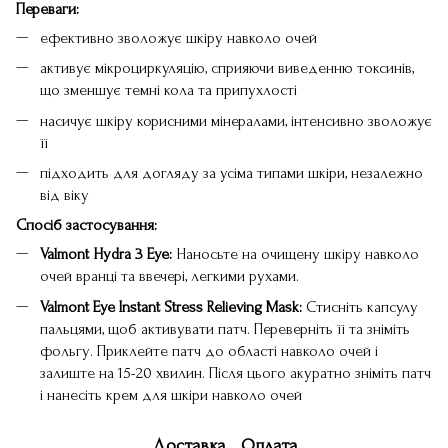
Переваги:
ефективно зволожує шкіру навколо очей
активує мікроциркуляцію, сприяючи виведенню токсинів,
що зменшує темні кола та припухлості
насичує шкіру корисними мінералами, інтенсивно зволожує
її
підходить для догляду за усіма типами шкіри, незалежно
від віку
Спосіб застосування:
Valmont Hydra 3 Eye:
Наносьте на очищену шкіру навколо
очей вранці та ввечері, легкими рухами.
Valmont Eye Instant Stress Relieving Mask:
Стисніть капсулу
пальцями, щоб активувати патч. Переверніть її та зніміть
фольгу. Приклейте патч до області навколо очей і
залиште на 15-20 хвилин. Після цього акуратно зніміть патч
і нанесіть крем для шкіри навколо очей
Доставка
Оплата