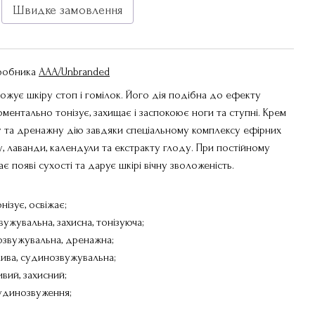
Швидке замовлення
иробника
AAA/Unbranded
ожує шкіру стоп і гомілок. Його дія подібна до ефекту
ментально тонізує, захищає і заспокоює ноги та ступні. Крем
у та дренажну дію завдяки спеціальному комплексу ефірних
у, лаванди, календули та екстракту глоду. При постійному
 появі сухості та дарує шкірі вічну зволоженість.
нізує, освіжає;
ужувальна, захисна, тонізуюча;
озвужувальна, дренажна;
лива, судинозвужувальна;
вий, захисний;
судинозвуження;