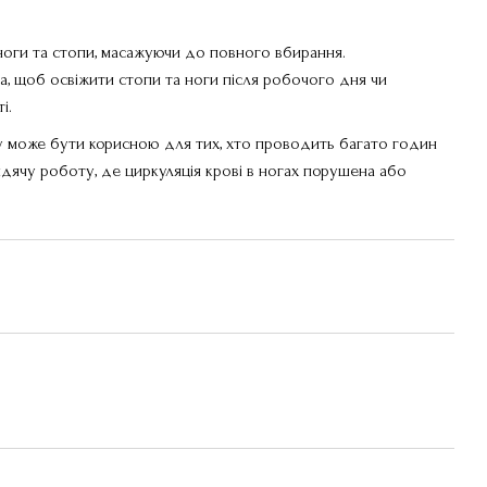
і ноги та стопи, масажуючи до повного вбирання.
, щоб освіжити стопи та ноги після робочого дня чи
і.
у може бути корисною для тих, хто проводить багато годин
идячу роботу, де циркуляція крові в ногах порушена або