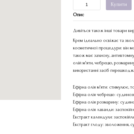
Купити
Опис
Дивіться також інші товари в
Крем ідеально освіжає та звол
косметичної процедури: він мо
також має захисну, антивтомн
олій м'яти, чебрецю, розмарин
використанні засіб перешкоджає
Ефірна олія м'яти: стимулює, то
Ефірна олія чебрецю: судинозв
Ефірна олія розмарину: судин
Ефірна олія лаванди: заспокій
Екстракт календули: заспокійли
Екстракт глоду: зволоження, 