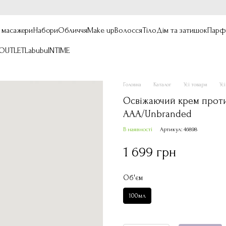
, масажери
Набори
Обличчя
Make up
Волосся
Тіло
Дім та затишок
Парф
OUTLET
Labubu
INTIME
Головна
Каталог
Усі товари
Ус
Освіжаючий крем проти
ААА/Unbranded
В наявності
Артикул: 46898
1 699 грн
Об'єм
100мл