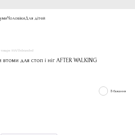
уми
Чоловіки
Для дітей
і товари ААА/Unbranded
 втоми для стоп і ніг AFTER WALKING
В бажання