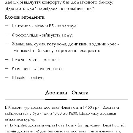
дає шкірі відчуття комфорту без додаткового блиску;
підходить для "Індивідуального змішування".
Ключові інгредієнти:
Пантенол - вітамін В5 - зволожує;
Фосфоліпіди - зв'язують воду;
Женьшень, сумак, готу кола, донг квай, водяний крес -
зміцнюючі та балансуючі рослинні екстракти;
Перечна м'ята – освіжає;
Розмарин - дарує енергію;
Шавлія - ​​тонізує;
Доставка
Оплата
1. Києвом: кур'єрська доставка Нової пошти (~150 грн). Доставка
здійснюється у будні дні з 10:00 до 19:00. Щодо часу доставки
зв'яжеться кур'єр.
2. По Україні: доставка через Нову Пошту (за тарифами Нової Пошти).
Термін доставки 1-2 дні. Безкоштовна доставка при замовленні від