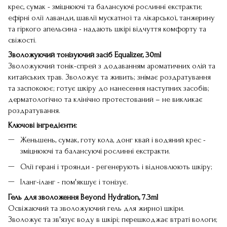
крес, сумак - зміцнюючі та балансуючі рослинні екстракти;
ефірні олії лаванди, шавлії мускатної та лікарської, танжерину
та гіркого апельсина - надають шкірі відчуття комфорту та
свіжості.
Зволожуючий тонізуючий засіб Equalizer, 30ml
Зволожуючий тонік-спрей з додаванням ароматичних олій та
китайських трав. Зволожує та живить; знімає роздратування
та заспокоює; готує шкіру до нанесення наступних засобів;
дерматологічно та клінічно протестований – не викликає
роздратування.
Ключові інгредієнти:
Женьшень, сумак, готу кола, донг квай і водяний крес -
зміцнюючі та балансуючі рослинні екстракти.
Олії герані і троянди - регенерують і відновлюють шкіру;
Іланг-іланг - пом'якшує і тонізує.
Гель для зволоження Beyond Hydration, 7.3ml
Освіжаючий та зволожуючий гель для жирної шкіри.
Зволожує та зв'язує воду в шкірі; перешкоджає втраті вологи;