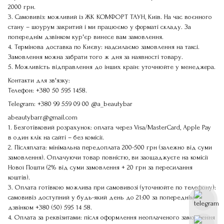
2000 грн.
3. Самовивіз: можливий із ЖК КОМФОРТ ТАУН, Київ. На час воєнного
стану – шоурум закритий і ми працюємо у форматі складу. За
попереднім дзвінком кур'єр винесе вам замовлення.
4. Термінова доставка по Києву: надсилаємо замовлення на таксі.
Замовлення можна забрати того ж дня за наявності товару.
5. Можливість відправлення до інших країн: уточнюйте у менеджера.
Контакти для зв'язку:
Телефон:
+380 50 595 1458
.
Telegram:
+380 99 559 09 00
@a_beautybar
abeautybarr@gmail.com
1. Безготівковий розрахунок: оплата через Visa/MasterCard, Apple Pay
в один клік на сайті – без комісії.
2. Післяплата: мінімальна передоплата 200-500 грн (залежно від суми
замовлення). Оплачуючи товар повністю, ви заощаджуєте на комісії
Нової Пошти (2% від суми замовлення + 20 грн за пересилання
коштів).
3. Оплата готівкою можлива при самовивозі (уточнюйте по телефону):
самовивіз доступний у будь-який день до 21:00 за попереднім
дзвінком
+380 (50) 595 14 58
.
4. Оплата за реквізитами: після оформлення неоплаченого замовлення