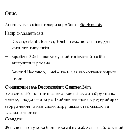
Опис
Дивіться також інші товари виробника
Bioelements
Набір складається з:
Decongestant Cleanser, 30ml – гель, що очищає, для
жирного типу шкіри
Equalizer, 30ml – зволожуючий тонізуючий засіб з
екстрактами рослин
Beyond Hydration, 7.3ml – гель для зволоження жирної
шкіри
Очищаючий гель Decongestant Cleanser, 30ml
Гелевий засіб, що піниться, видаляє всі сліди забруднень,
макіяжу і надлишки жиру. Глибоко очищує шкіру; прибирає
забруднення та надлишки жиру; шкіра стає свіжою та
ідеально чистою.
Складові:
Женьшень, готу кола (центелла азіатська), донг квай, водяний