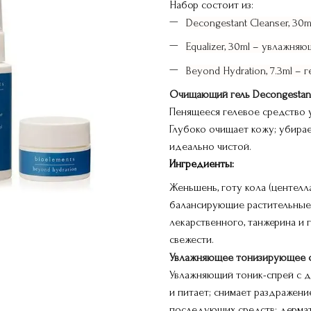
Набор состоит из:
Decongestant Cleanser, 30
Equalizer, 30ml – увлажн
Beyond Hydration, 7.3ml –
Очищающий гель Decongestant 
Пенящееся гелевое средство у
Глубоко очищает кожу; убирае
идеально чистой.
Ингредиенты:
Женьшень, готу кола (центелла
балансирующие растительные 
лекарственного, танжерина и
свежести.
Увлажняющее тонизирующее ср
Увлажняющий тоник-спрей с д
и питает; снимает раздражени
последующих средств; дермат