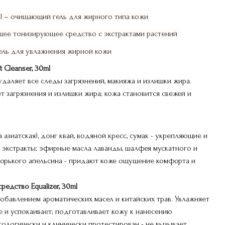
ml – очищающий гель для жирного типа кожи
яющее тонизирующее средство с экстрактами растений
 гель для увлажнения жирной кожи
Cleanser, 30ml
даляет все следы загрязнений, макияжа и излишки жира.
т загрязнения и излишки жира; кожа становится свежей и
 азиатская), донг квай, водяной кресс, сумак - укрепляющие и
экстракты; эфирные масла лаванды, шалфея мускатного и
 горького апельсина - придают коже ощущение комфорта и
едство Equalizer, 30ml
обавлением ароматических масел и китайских трав. Увлажняет
е и успокаивает; подготавливает кожу к нанесению
ологически и клинически протестирован - не вызывает