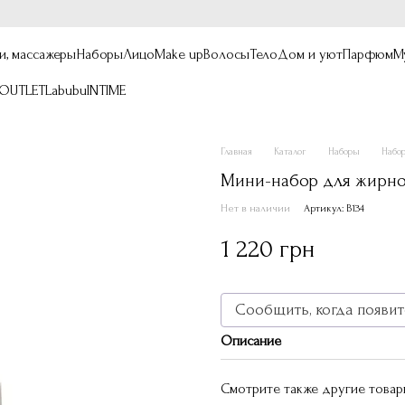
и, массажеры
Наборы
Лицо
Make up
Волосы
Тело
Дом и уют
Парфюм
М
OUTLET
Labubu
INTIME
Главная
Каталог
Наборы
Набо
Мини-набор для жирно
Нет в наличии
Артикул: B134
1 220 грн
Сообщить, когда появит
Описание
Смотрите также другие това