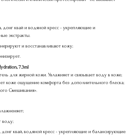
а, донг квай и водяной кресс - укрепляющие и
ные экстракты.
енерируют и восстанавливают кожу;
онизирует.
dration, 7.3ml
ль для жирной кожи. Увлажняет и связывает воду в коже;
дает коже ощущение комфорта без дополнительного блеска;
ого Смешивания».
влажненяет;
 воду;
а, донг квай, водяной кресс - укрепляющие и балансирующие