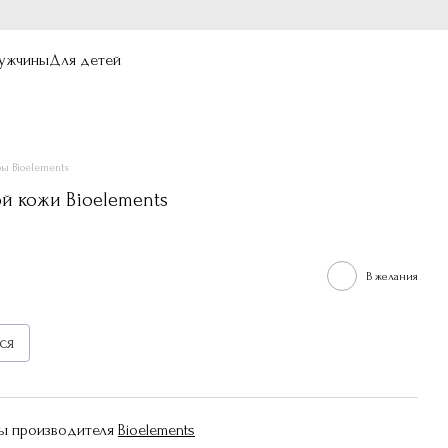
ужчины
Для детей
ры Bioelements
й кожи Bioelements
В желания
ся
ры производителя
Bioelements