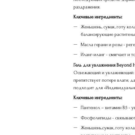
раздражения.
Ключевые ингредиенты:
Женьшень, сумак, готу кол
балансирующие раститель
Масла герани и розы - рег
Иланг-иланг - смягчает и т
Гель для увлажнения Beyond Hy
Освежающий и увлажняющий ге
препятствует потере влаги; 
подходит для «Индивидуальн
Ключевые ингредиенты:
Пантенол – витамин В5 - у
Фосфолипиды - связывают
Женьшень,сумак, готу кол