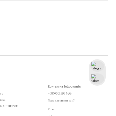
Контактна інформація
ету
+380 (50) 595 1458
авка
Передзвонити вам?
іденційності
Viber