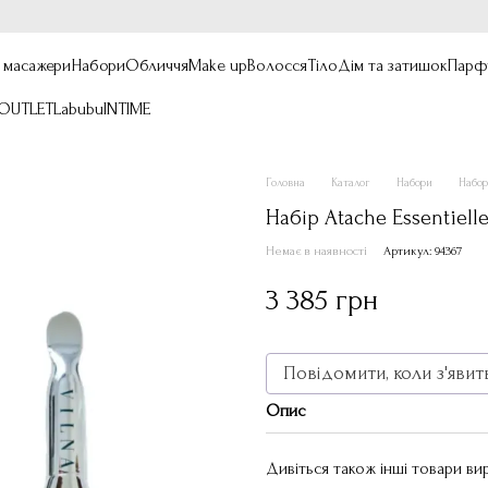
, масажери
Набори
Обличчя
Make up
Волосся
Тіло
Дім та затишок
Парф
OUTLET
Labubu
INTIME
Головна
Каталог
Набори
Набо
Набір Atache Essentiell
Немає в наявності
Артикул: 94367
3 385 грн
Повідомити, коли з'явит
Опис
Дивіться також інші товари в