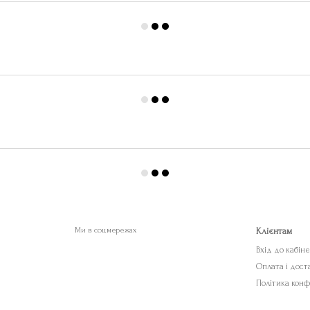
Ми в соцмережах
Клієнтам
Вхід до кабін
Оплата і дост
Політика конф