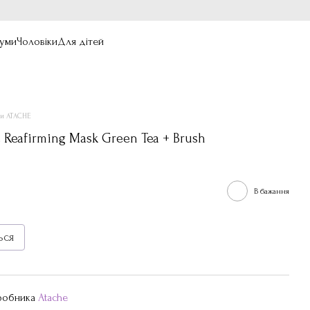
уми
Чоловіки
Для дітей
ри ATACHE
e Reafirming Mask Green Tea + Brush
В бажання
ься
иробника
Atache