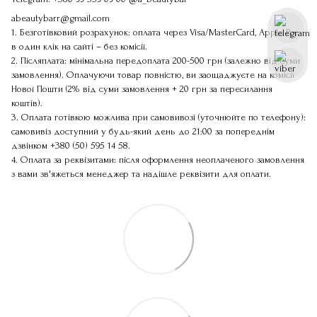
abeautybarr@gmail.com
1. Безготівковий розрахунок: оплата через Visa/MasterCard, Apple Pay
в один клік на сайті – без комісії.
2. Післяплата: мінімальна передоплата 200-500 грн (залежно від суми
замовлення). Оплачуючи товар повністю, ви заощаджуєте на комісії
Нової Пошти (2% від суми замовлення + 20 грн за пересилання
коштів).
3. Оплата готівкою можлива при самовивозі (уточнюйте по телефону):
самовивіз доступний у будь-який день до 21:00 за попереднім
дзвінком
+380 (50) 595 14 58
.
4. Оплата за реквізитами: після оформлення неоплаченого замовлення
з вами зв'яжеться менеджер та надішле реквізити для оплати.