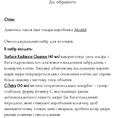
До обраного
Опис
Дивитись також інші товари виробника
Medik8
Омолоджувальний набір для чоловіків.
В набір входять:
Surface Radiance Cleanse
(40 мл)
використовує силу альфа- і
бета-гідроксикислот для м’якого видалення забруднень і
відмерлих клітин. Завдяки дбайливому відлущенню верхніх
шарів шкіри покращується цикл оновлення клітин, що сприяє
більш свіжому і чистому тону обличчя.
C-Tetra
(30 мл)
містить тетрагексилдецил аскорбат – супер-
стабільну форму вітаміну С, яка підвищує рівень
антиоксидантного захисту шкіри. Це багатозадачний
інгредієнт, який стимулює вироблення колагену, щоб
зменшити появу тонких ліній і зморщок, зробити колір шкіри
рівним, осяйним і омолодженим.