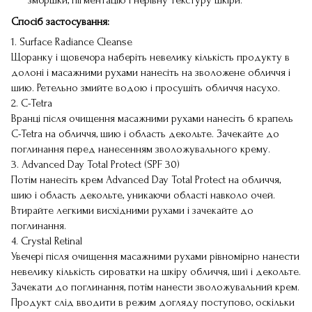
зморшки, пігментацію і нерівну текстуру шкіри.
Спосіб застосування:
1. Surface Radiance Cleanse
Щоранку і щовечора наберіть невелику кількість продукту в
долоні і масажними рухами нанесіть на зволожене обличчя і
шию. Ретельно змийте водою і просушіть обличчя насухо.
2. C-Tetra
Вранці після очищення масажними рухами нанесіть 6 крапель
C-Tetra на обличчя, шию і область декольте. Зачекайте до
поглинання перед нанесенням зволожувального крему.
3. Advanced Day Total Protect (SPF 30)
Потім нанесіть крем Advanced Day Total Protect на обличчя,
шию і область декольте, уникаючи області навколо очей.
Втирайте легкими висхідними рухами і зачекайте до
поглинання.
4. Crystal Retinal
Увечері після очищення масажними рухами рівномірно нанести
невелику кількість сироватки на шкіру обличчя, шиї і декольте.
Зачекати до поглинання, потім нанести зволожувальний крем.
Продукт слід вводити в режим догляду поступово, оскільки