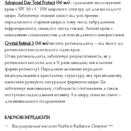
Advanced Day Total Protect
(50 мл)
– ідеальний зволожуючий
крем з SPF 30 і 5 * UVA широкого спектру дії для молодості
шкіри. Забезпечує повний захист від усіх причин
передчасного старіння шкіри, в тому числі, забруднення,
інфрачервоного, синнього світла, глікації. Легкий крем з
невидимим сонцезахистом для повсякденного використання.
Crystal Retinal 3
(30 мл)
містить ретинальдегід – від якого до
ретиноєвої кислоти всього один крок.
Отже, ретинальдегід забезпечує результативність, як у
ретиноєвої кислоти, але в 11 разів швидше, ніж класичні
форми ретинолу1. Передовий активний інгредієнт
інкапсульований в кристалічну структуру, яку при місцевому
нанесенні руйнують натуральні ферменти шкіри. Це
забезпечує максимальну стабільність і поглинання, а також
поступове надходження вітаміну А в шкіру, поки ви спите –
для мінімального подразнення.
КЛЮЧОВІ ІНГРЕДІЄНТИ
Відлущувальні кислоти
(Surface Radiance Cleanse) 一