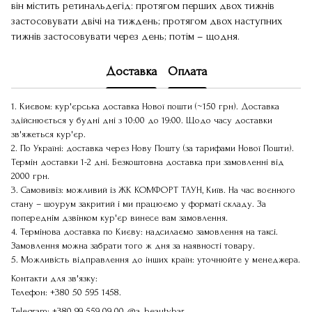
він містить ретинальдегід: протягом перших двох тижнів
застосовувати двічі на тиждень; протягом двох наступних
тижнів застосовувати через день; потім – щодня.
Доставка
Оплата
1. Києвом: кур'єрська доставка Нової пошти (~150 грн). Доставка
здійснюється у будні дні з 10:00 до 19:00. Щодо часу доставки
зв'яжеться кур'єр.
2. По Україні: доставка через Нову Пошту (за тарифами Нової Пошти).
Термін доставки 1-2 дні. Безкоштовна доставка при замовленні від
2000 грн.
3. Самовивіз: можливий із ЖК КОМФОРТ ТАУН, Київ. На час воєнного
стану – шоурум закритий і ми працюємо у форматі складу. За
попереднім дзвінком кур'єр винесе вам замовлення.
4. Термінова доставка по Києву: надсилаємо замовлення на таксі.
Замовлення можна забрати того ж дня за наявності товару.
5. Можливість відправлення до інших країн: уточнюйте у менеджера.
Контакти для зв'язку:
Телефон:
+380 50 595 1458
.
Telegram:
+380 99 559 09 00
@a_beautybar