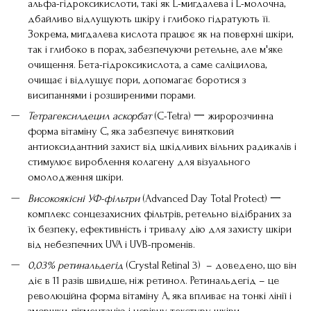
альфа-гідроксикислоти, такі як
L-мигдалева
і
L-молочна
,
дбайливо відлущують шкіру і глибоко гідратують її.
Зокрема, мигдалева кислота працює як на поверхні шкіри,
так і глибоко в порах, забезпечуючи ретельне, але м'яке
очищення. Бета-гідроксикислота, а саме
саліцилова
,
очищає і відлущує пори, допомагає боротися з
висипаннями і розширеними порами.
Тетрагексилдецил аскорбат
(C-Tetra) 一 жиророзчинна
форма вітаміну С, яка забезпечує винятковий
антиоксидантний захист від шкідливих вільних радикалів і
стимулює вироблення колагену для візуального
омолодження шкіри.
Високоякісні УФ-фільтри
(Advanced Day Total Protect) 一
комплекс сонцезахисних фільтрів, ретельно відібраних за
їх безпеку, ефективність і тривалу дію для захисту шкіри
від небезпечних UVA і UVB-променів.
0,03% ретинальдегід
(Crystal Retinal 3) – доведено, що він
діє в 11 разів швидше, ніж ретинол. Ретинальдегід – це
революційна форма вітаміну А, яка впливає на тонкі лінії і