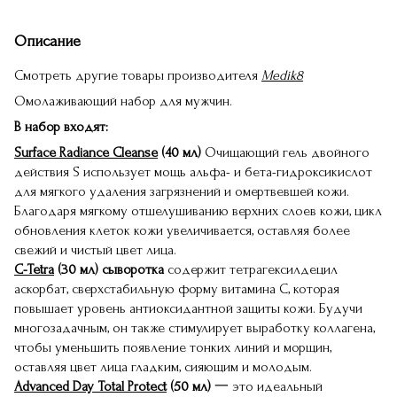
Описание
Смотреть другие товары производителя
Medik8
Омолаживающий набор для мужчин.
В набор входят:
Surface Radiance Cleanse
(40 мл)
Очищающий гель двойного
действия S использует мощь альфа- и бета-гидроксикислот
для мягкого удаления загрязнений и омертвевшей кожи.
Благодаря мягкому отшелушиванию верхних слоев кожи, цикл
обновления клеток кожи увеличивается, оставляя более
свежий и чистый цвет лица.
C-Tetra
(30 мл) сыворотка
содержит тетрагексилдецил
аскорбат, сверхстабильную форму витамина C, которая
повышает уровень антиоксидантной защиты кожи. Будучи
многозадачным, он также стимулирует выработку коллагена,
чтобы уменьшить появление тонких линий и морщин,
оставляя цвет лица гладким, сияющим и молодым.
Advanced Day Total Protect
(50 мл)
一 это идеальный