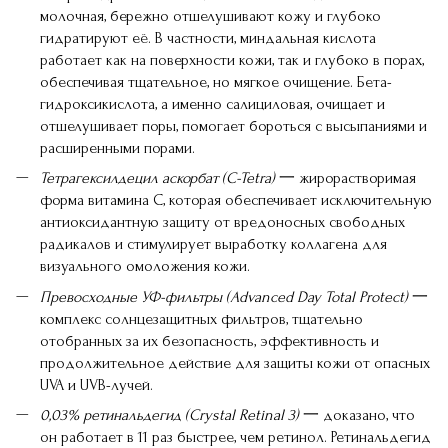
молочная
, бережно отшелушивают кожу и глубоко
гидратируют её. В частности, миндальная кислота
работает как на поверхности кожи, так и глубоко в порах,
обеспечивая тщательное, но мягкое очищение. Бета-
гидроксикислота, а именно
салициловая
, очищает и
отшелушивает поры, помогает бороться с высыпаниями и
расширенными порами.
Тетрагексилдецил аскорбат
(C-Tetra)
一 жирорастворимая
форма витамина С, которая обеспечивает исключительную
антиоксидантную защиту от вредоносных свободных
радикалов и стимулирует выработку коллагена для
визуального омоложения кожи.
Превосходные УФ-фильтры
(Advanced Day Total Protect)
一
комплекс солнцезащитных фильтров, тщательно
отобранных за их безопасность, эффективность и
продолжительное действие для защиты кожи от опасных
UVA и UVB-лучей.
0,03% ретинальдегид
(Crystal Retinal 3)
一 доказано, что
он работает в 11 раз быстрее, чем ретинол. Ретинальдегид