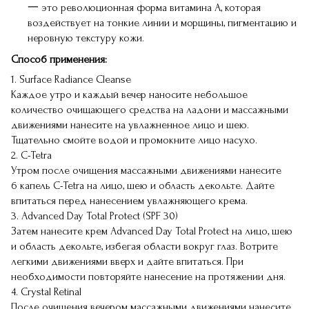
一 это революционная форма витамина А, которая
воздействует на тонкие линии и морщины, пигментацию и
неровную текстуру кожи.
Способ применения:
1. Surface Radiance Cleanse
Каждое утро и каждый вечер наносите небольшое
количество очищающего средства на ладони и массажными
движениями нанесите на увлажненное лицо и шею.
Тщательно смойте водой и промокните лицо насухо.
2. C-Tetra
Утром после очищения массажными движениями нанесите
6 капель C-Tetra на лицо, шею и область декольте. Дайте
впитаться перед нанесением увлажняющего крема.
3. Advanced Day Total Protect (SPF 30)
Затем нанесите крем Advanced Day Total Protect на лицо, шею
и область декольте, избегая области вокруг глаз. Вотрите
легкими движениями вверх и дайте впитаться. При
необходимости повторяйте нанесение на протяжении дня.
4. Crystal Retinal
После очищения вечером массажными движениями нанесите