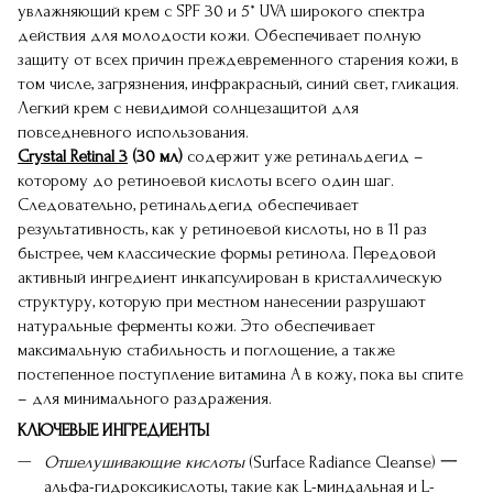
увлажняющий крем с SPF 30 и 5* UVA широкого спектра
действия для молодости кожи. Обеспечивает полную
защиту от всех причин преждевременного старения кожи, в
том числе, загрязнения, инфракрасный, синий свет, гликация.
Легкий крем с невидимой солнцезащитой для
повседневного использования.
Crystal Retinal 3
(30 мл)
содержит уже ретинальдегид –
которому до ретиноевой кислоты всего один шаг.
Следовательно, ретинальдегид обеспечивает
результативность, как у ретиноевой кислоты, но в 11 раз
быстрее, чем классические формы ретинола. Передовой
активный ингредиент инкапсулирован в кристаллическую
структуру, которую при местном нанесении разрушают
натуральные ферменты кожи. Это обеспечивает
максимальную стабильность и поглощение, а также
постепенное поступление витамина А в кожу, пока вы спите
– для минимального раздражения.
КЛЮЧЕВЫЕ ИНГРЕДИЕНТЫ
Отшелушивающие кислоты
(Surface Radiance Cleanse) 一
альфа-гидроксикислоты, такие как
L-миндальная
и
L-