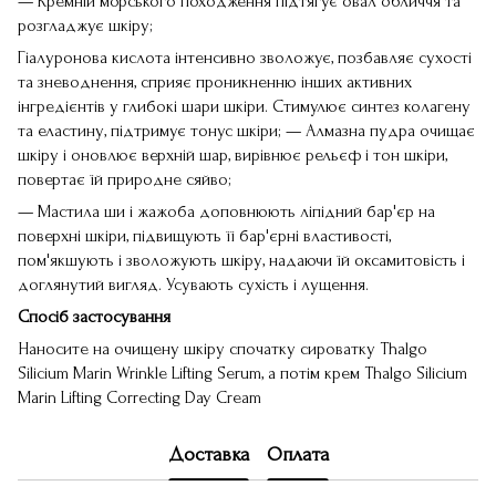
— Кремній морського походження підтягує овал обличчя та
розгладжує шкіру;
Гіалуронова кислота інтенсивно зволожує, позбавляє сухості
та зневоднення, сприяє проникненню інших активних
інгредієнтів у глибокі шари шкіри. Стимулює синтез колагену
та еластину, підтримує тонус шкіри; — Алмазна пудра очищає
шкіру і оновлює верхній шар, вирівнює рельєф і тон шкіри,
повертає їй природне сяйво;
— Мастила ши і жажоба доповнюють ліпідний бар'єр на
поверхні шкіри, підвищують її бар'єрні властивості,
пом'якшують і зволожують шкіру, надаючи їй оксамитовість і
доглянутий вигляд. Усувають сухість і лущення.
Спосіб застосування
Наносите на очищену шкіру спочатку сироватку Thalgo
Silicium Marin Wrinkle Lifting Serum, а потім крем Thalgo Silicium
Marin Lifting Correcting Day Cream
Доставка
Оплата