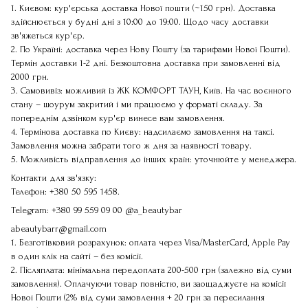
1. Києвом: кур'єрська доставка Нової пошти (~150 грн). Доставка
здійснюється у будні дні з 10:00 до 19:00. Щодо часу доставки
зв'яжеться кур'єр.
2. По Україні: доставка через Нову Пошту (за тарифами Нової Пошти).
Термін доставки 1-2 дні. Безкоштовна доставка при замовленні від
2000 грн.
3. Самовивіз: можливий із ЖК КОМФОРТ ТАУН, Київ. На час воєнного
стану – шоурум закритий і ми працюємо у форматі складу. За
попереднім дзвінком кур'єр винесе вам замовлення.
4. Термінова доставка по Києву: надсилаємо замовлення на таксі.
Замовлення можна забрати того ж дня за наявності товару.
5. Можливість відправлення до інших країн: уточнюйте у менеджера.
Контакти для зв'язку:
Телефон:
+380 50 595 1458
.
Telegram:
+380 99 559 09 00
@a_beautybar
abeautybarr@gmail.com
1. Безготівковий розрахунок: оплата через Visa/MasterCard, Apple Pay
в один клік на сайті – без комісії.
2. Післяплата: мінімальна передоплата 200-500 грн (залежно від суми
замовлення). Оплачуючи товар повністю, ви заощаджуєте на комісії
Нової Пошти (2% від суми замовлення + 20 грн за пересилання