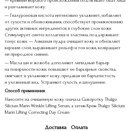
— Кремний морского происхождения подтягивает овал лица
и разглаживает кожу;
— Гиалуроновая кислота интенсивно увлажняет, избавляет
от сухости и обезвоживания, способствует проникновению
других активных ингредиентов в глубокие слои кожи.
Стимулирует синтез коллагена и эластина, поддерживает
тонус кожи; — Алмазная пудра очищает кожу и обновляет
верхний слой, выравнивает рельеф и тон кожи, возвращает
ей природное сияние;
— Масла ши и жожоба дополняют липидный барьер
на поверхности кожи, повышают ее барьерные свойства,
смягчают и увлажняют кожу, придавая ей бархатистость
и ухоженный вид. Устраняют сухость и шелушение.
Способ применения
Наносите на очищенную кожу сначала Сыворотку Thalgo
Silicium Marin Wrinkle Lifting Serum, а затем Крем Thalgo Silicium
Marin Lifting Correcting Day Cream
Доставка
Оплата