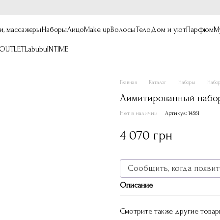
и, массажеры
Наборы
Лицо
Make up
Волосы
Тело
Дом и уют
Парфюм
М
OUTLET
Labubu
INTIME
Главная
Каталог
Наборы
Набор
Лимитированный набор 
Нет в наличии
Артикул: 14561
4 070 грн
Сообщить, когда появит
Описание
Смотрите также другие това