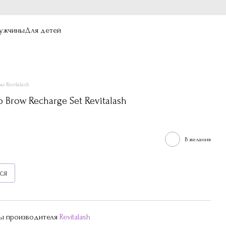
ужчины
Для детей
ы Revitalash
Brow Recharge Set Revitalash
В желания
ся
ры производителя
Revitalash