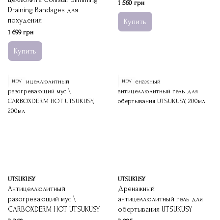
1 560 грн
Draining Bandages для
похудения
Купить
1 699 грн
Купить
NEW
NEW
UTSUKUSY
UTSUKUSY
Антицеллюлитный
Дренажный
разогревающий мус \
антицеллюлитный гель для
CARBOXDERM HOT UTSUKUSY
обертывания UTSUKUSY