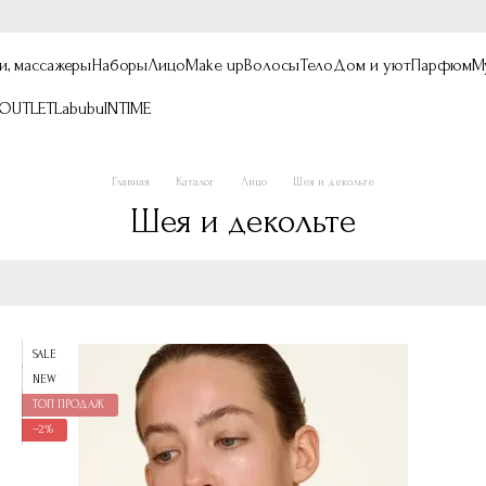
и, массажеры
Наборы
Лицо
Make up
Волосы
Тело
Дом и уют
Парфюм
М
OUTLET
Labubu
INTIME
Главная
Каталог
Лицо
Шея и декольте
Шея и декольте
SALE
NEW
ТОП ПРОДАЖ
−2%