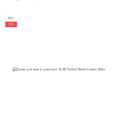
SALE
−10%