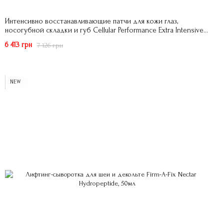
Интенсивно восстанавливающие патчи для кожи глаз,
носогубной складки и губ Cellular Performance Extra Intensive
10 Minute Revitalising Pads Sensai
6 413 грн
7 126 грн
NEW