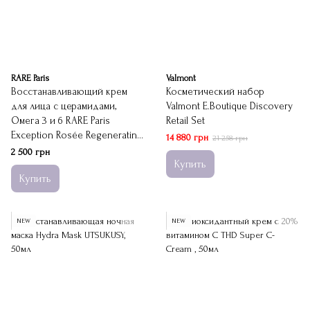
RARE Paris
Valmont
Восстанавливающий крем
Косметический набор
для лица с церамидами,
Valmont E.Boutique Discovery
Омега 3 и 6 RARE Paris
Retail Set
Exception Rosée Regenerating
14 880 грн
21 258 грн
Night Cream
2 500 грн
Купить
Купить
NEW
NEW