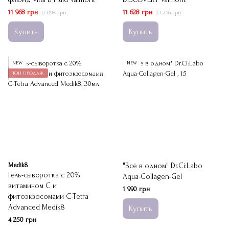
11 968 грн
11 628 грн
17 098 грн
23 256 грн
Купить
Купить
NEW
NEW
ТОП ПРОДАЖ
Medik8
"Всё в одном" Dr.Ci:Labo
Гель-сыворотка с 20%
Aqua-Collagen-Gel
витамином С и
1 990 грн
фитoэкзосомами C-Tetra
Advanced Medik8
Купить
4 250 грн