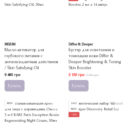
INSIUM
Differ & Deeper
Масло-активатор для
Бустер для осветления и
глубокого питания с
тонизации кожи Differ &
антиоксидантным действием
Deeper Brightening & Toning
/ Skin Satisfying Oil
Skin Booster
9 480 грн
5 150 грн
5 450 грн
Купить
Купить
NEW
SALE
NEW
−30%