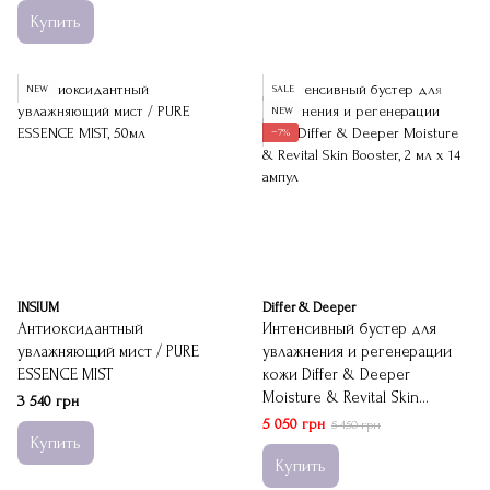
Купить
NEW
SALE
NEW
−7%
INSIUM
Differ & Deeper
Антиоксидантный
Интенсивный бустер для
увлажняющий мист / PURE
увлажнения и регенерации
ESSENCE MIST
кожи Differ & Deeper
Moisture & Revital Skin
3 540 грн
Booster
5 050 грн
5 450 грн
Купить
Купить