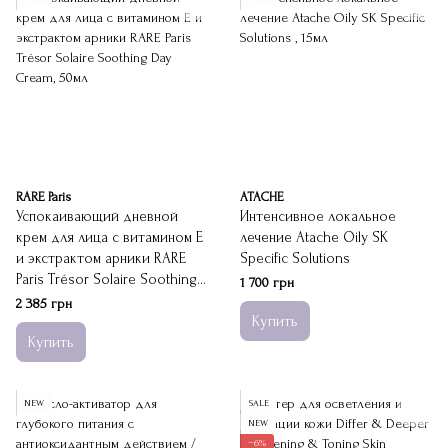
RARE Paris
ATACHE
Успокаивающий дневной
Интенсивное локальное
крем для лица с витамином Е
лечение Atache Oily SK
и экстрактом арники RARE
Specific Solutions
Paris Trésor Solaire Soothing
1 700 грн
Day Cream
2 385 грн
Купить
Купить
NEW
SALE
NEW
−6%