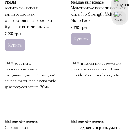
INSIUM
Melumé skinscience
Антиоксидантная,
Мультикислотный пилинг для
антивозрастная,
лица Pro Strength Multi-Acid
осветляющая сыворотка-
Micro Peel³
бустер с витамином С,
4 270 грн
феруловой и молочной
7 990 грн
Купить
кислотами TimeLess Triple
Купить
Antioxidant Booster Kit
NEW
NEW
Melumé skinscience
Melumé skinscience
Сыворотка с
Пептидная микроэмульсия