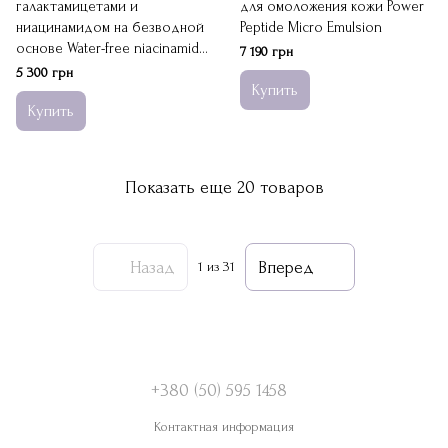
галактамицетами и
для омоложения кожи Power
ниацинамидом на безводной
Peptide Micro Emulsion
основе Water-free niacinamide
7 190 грн
galactomyces serum
5 300 грн
Купить
Купить
Показать еще 20 товаров
Назад
Вперед
1
из 31
+380 (50) 595 1458
Контактная информация