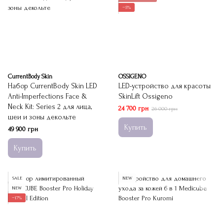
−5%
CurrentBody Skin
OSSIGENO
Набор CurrentBody Skin LED
LED-устройство для красоты
Anti-Imperfections Face &
SkinLift Ossigeno
Neck Kit: Series 2 для лица,
24 700 грн
26 000 грн
шеи и зоны декольте
Купить
49 900 грн
Купить
SALE
NEW
NEW
−17%