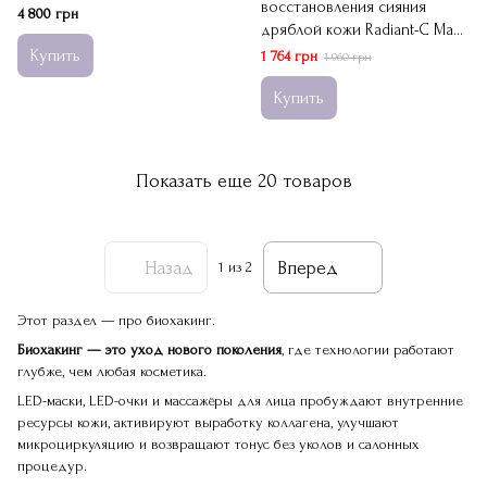
восстановления сияния
4 800 грн
дряблой кожи Radiant-C Mask
Dermaceuticals
Купить
1 764 грн
1 960 грн
Купить
Показать еще 20 товаров
Назад
Вперед
1
из 2
Этот раздел — про биохакинг.
Биохакинг — это уход нового поколения
, где технологии работают
глубже, чем любая косметика.
LED-маски, LED-очки и массажёры для лица пробуждают внутренние
ресурсы кожи, активируют выработку коллагена, улучшают
микроциркуляцию и возвращают тонус без уколов и салонных
процедур.