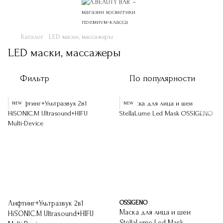
Каталог
LED маски, массажеры
LED маски, массажеры
Фильтр
По популярности
NEW
NEW
Лифтинг+Ультразвук 2в1
OSSIGENO
Маска для лица и шеи
HiSONIC.M Ultrasound+HIFU
StellaLume Led Mask